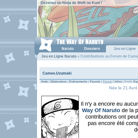
Devenez un Ninja de WoN no Kuni !
Naruto
Dossiers
Jeu en Ligne
Jeu en Ligne Naruto
» Contributions au Forum de Cam
Camee.Uzumaki
Amis
|
Distinctions
|
Evènements
|
Favoris
|
Forum
|
Infos
| Profil:
Equ
Née le 21 Avril
Il n'y a encore eu aucu
Way Of Naruto
de la 
contributions ont peu
pas encore été comp
d