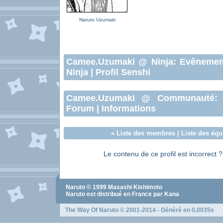
Naruto Uzumaki
Camee.Uzumaki
@ Ninja:
Evênemen
Ninja
|
Profil Senshi
Camee.Uzumaki
@ Communauté
Forum
|
Informations
«
Liste des membres
|
Liste des équ
Le contenu de ce profil est incorrect 
Naruto
© 1999
Masashi Kishimoto
Naruto
est distribué en France par Kana
The Way Of Naruto
© 2001-2014 - Généré en 0,0035s