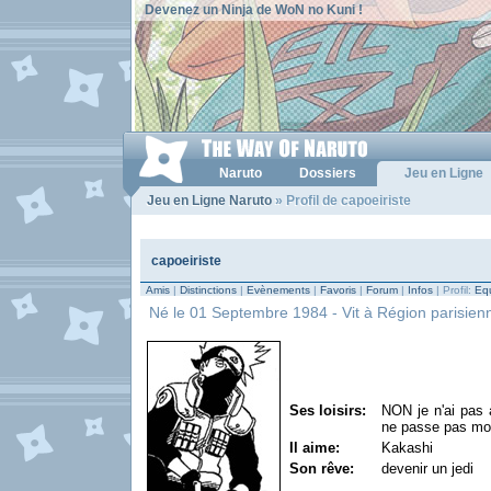
Devenez un Ninja de WoN no Kuni !
Naruto
Dossiers
Jeu en Ligne
Jeu en Ligne Naruto
» Profil de capoeiriste
capoeiriste
Amis
|
Distinctions
|
Evènements
|
Favoris
|
Forum
|
Infos
| Profil:
Equ
Né le 01 Septembre 1984 - Vit à Région parisienne
Ses loisirs:
NON je n'ai pas 
ne passe pas m
Il aime:
Kakashi
Son rêve:
devenir un jedi