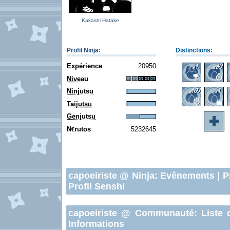
Kakashi Hatake
Profil Ninja
:
Distinctions:
Expérience
20950
Niveau
Ninjutsu
Taijutsu
Genjutsu
N
rutos
5232645
€
capoeiriste
@ Ninja:
Evênements
|
P
Profil Senshi
capoeiriste
@ Communauté:
Liste 
Informations