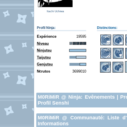
Itachi Uchiwa
Profil Ninja
:
Distinctions:
Expérience
19595
Niveau
Ninjutsu
Taijutsu
Genjutsu
N
rutos
3699010
€
M0RiMiR
@ Ninja:
Evênements
|
Pr
Profil Senshi
M0RiMiR
@ Communauté:
Liste d
Informations