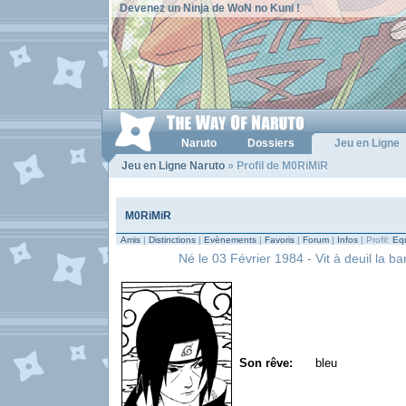
Devenez un Ninja de WoN no Kuni !
Naruto
Dossiers
Jeu en Ligne
Jeu en Ligne Naruto
» Profil de M0RiMiR
M0RiMiR
Amis
|
Distinctions
|
Evènements
|
Favoris
|
Forum
|
Infos
| Profil:
Equ
Né le 03 Février 1984 - Vit à deuil la ba
Son rêve:
bleu