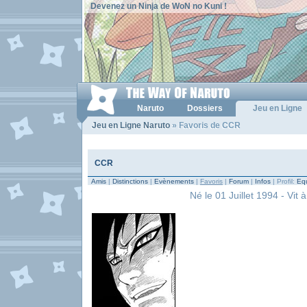
Devenez un Ninja de WoN no Kuni !
Naruto
Dossiers
Jeu en Ligne
Jeu en Ligne Naruto
» Favoris de CCR
CCR
Amis
|
Distinctions
|
Evènements
|
Favoris
|
Forum
|
Infos
| Profil:
Equ
Né le 01 Juillet 1994 - Vit à