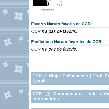
Orochimaru
Fanarts Naruto
favoris de
CCR
:
CCR
n'a pas de favoris.
Fanfictions Naruto
favorites de
CCR
:
CCR
n'a pas de favoris.
CCR
@ Ninja:
Evênements
|
Profil E
Senshi
CCR
@ Communauté:
Liste d'A
Informations