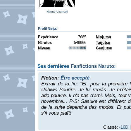
Naruto Uzumaki
Profil Ninja
:
Expérience
7685
Ninjutsu
N
rutos
549966
Taijutsu
€
Niveau
Genjutsu
Ses dernières
Fanfictions Naruto
:
Fiction:
Être accepté
Extrait de la fic: "Et, pour la première
Uchiwa Sourire. Je lui rendis. Je m'étai
ado pauvre. Il n'a pas d'ami. Mais, tout 
novembre... P-S: Sasuke est différent d
de la suite dépendra des modos. Et pui
s'il vous plaît!
Classé:
-16D
|