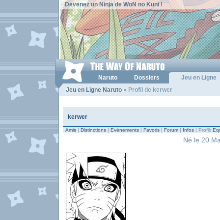
Devenez un Ninja de WoN no Kuni !
Naruto
Dossiers
Jeu en Ligne
Jeu en Ligne Naruto
» Profil de kerwer
kerwer
Amis
|
Distinctions
|
Evènements
|
Favoris
|
Forum
|
Infos
| Profil:
Equ
Né le 20 Ma