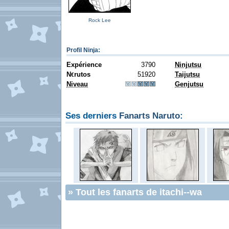
Rock Lee
Profil Ninja
:
Expérience
3790
Ninjutsu
N
rutos
51920
Taijutsu
€
Niveau
Genjutsu
Ses derniers
Fanarts Naruto
:
»
Tout les fanarts de itachi--wa