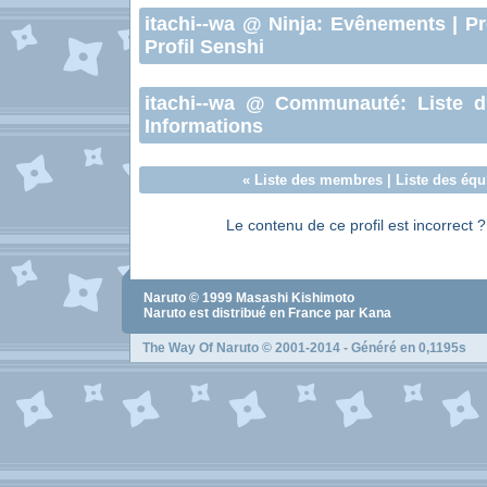
itachi--wa
@ Ninja:
Evênements
|
Pr
Profil Senshi
itachi--wa
@ Communauté:
Liste 
Informations
«
Liste des membres
|
Liste des équ
Le contenu de ce profil est incorrect 
Naruto
© 1999
Masashi Kishimoto
Naruto
est distribué en France par Kana
The Way Of Naruto
© 2001-2014 - Généré en 0,1195s