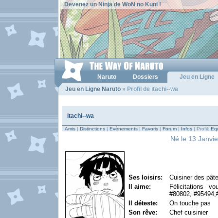
Devenez un Ninja de WoN no Kuni !
Naruto
Dossiers
Jeu en Ligne
Jeu en Ligne Naruto
» Profil de itachi--wa
itachi--wa
Amis
|
Distinctions
|
Evènements
|
Favoris
|
Forum
|
Infos
| Profil:
Equ
Né le 13 Janvie
Ses loisirs:
Cuisiner des pât
Il aime:
Félicitations 
#80802, #95494,
Il déteste:
On touche pas
Son rêve:
Chef cuisinier