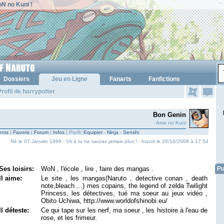
N no Kuni !
Dossiers
Jeu en Ligne
Fanarts
Fanfictions
rofil de harrypotter
Bon Genin
Ame no Kuni
nts
|
Favoris
|
Forum
|
Infos
| Profil:
Equipier
-
Ninja
-
Senshi
Né le 07 Janvier 1999 - Vit à tu ne sauras jamais plus ! - Inscrit le 26/10/2008 à 17:54
Ses loisirs:
WoN , l'école , lire , faire des mangas .
Pu
Il aime:
Le site , les mangas(Naruto , detective conan , death
note,bleach ...) mes copains, the legend of zelda Twilight
Princess, les détectives, tué ma soeur au jeux vidéo ,
Obito Uchiwa, http://www.worldofshinobi.eu/
Il déteste:
Ce qui tape sur les nerf, ma soeur , les histoire à l'eau de
rose, et les frimeur.