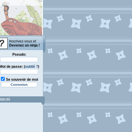
Inscrivez-vous et
Devenez un ninja !
Pseudo:
Mot de passe: (
oublié ?
)
Se souvenir de moi
blicité