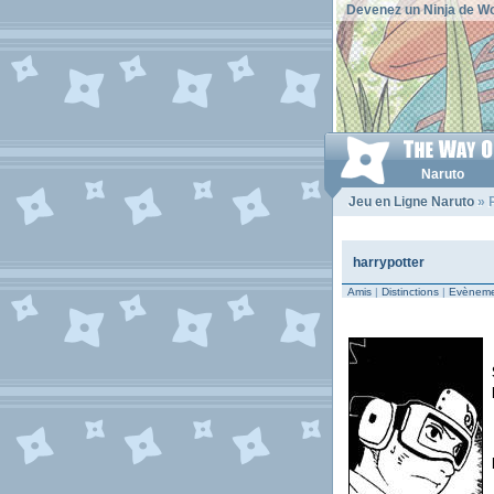
Devenez un Ninja de Wo
Naruto
Jeu en Ligne Naruto
» P
harrypotter
Amis
|
Distinctions
|
Evèneme