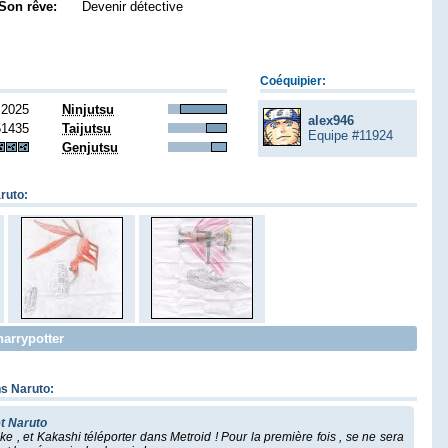
Son rêve:
Devenir détective
Coéquipier:
2025
Ninjutsu
alex946
51435
Taijutsu
Equipe #11924
Genjutsu
ruto
:
harrypotter
ns Naruto
:
t Naruto
e , et Kakashi téléporter dans Metroid ! Pour la première fois , se ne sera