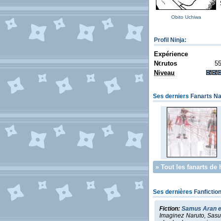
Obito Uchiwa
Profil Ninja
:
Expérience
N
rutos
5
€
Niveau
Ses derniers
Fanarts Na
»
Tout les fanarts de 
Ses dernières
Fanfictio
Fiction:
Samus Aran e
Imaginez Naruto, Sasuk