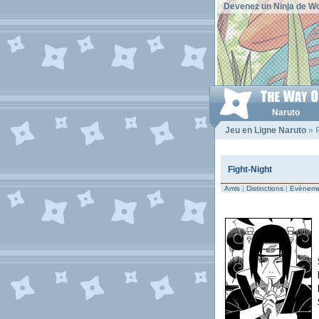
Devenez un Ninja de Wo
Naruto
Jeu en Ligne Naruto
» P
Fight-Night
Amis
|
Distinctions
|
Evèneme