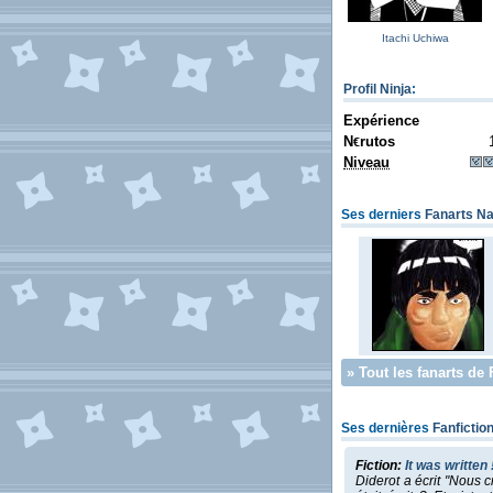
Itachi Uchiwa
Profil Ninja
:
Expérience
N
rutos
€
Niveau
Ses derniers
Fanarts Na
»
Tout les fanarts de 
Ses dernières
Fanfictio
Fiction:
It was written 
Diderot a écrit "Nous c