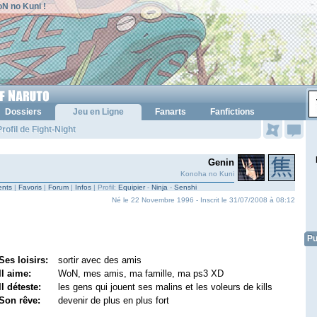
N no Kuni !
Dossiers
Jeu en Ligne
Fanarts
Fanfictions
rofil de Fight-Night
Genin
Konoha no Kuni
nts
|
Favoris
|
Forum
|
Infos
| Profil:
Equipier
-
Ninja
-
Senshi
Né le 22 Novembre 1996 - Inscrit le 31/07/2008 à 08:12
Pu
Ses loisirs:
sortir avec des amis
Il aime:
WoN, mes amis, ma famille, ma ps3 XD
Il déteste:
les gens qui jouent ses malins et les voleurs de kills
Son rêve:
devenir de plus en plus fort