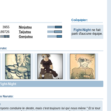
Coéquipier:
3955
Ninjutsu
Fight-Night
ne fait
189726
Taijutsu
parti d'aucune équipe.
Genjutsu
ruto
:
Fight-Night
ns Naruto
:
!
royons conduire le destin, mais c'est toujours lui qui nous mène." Et si tout