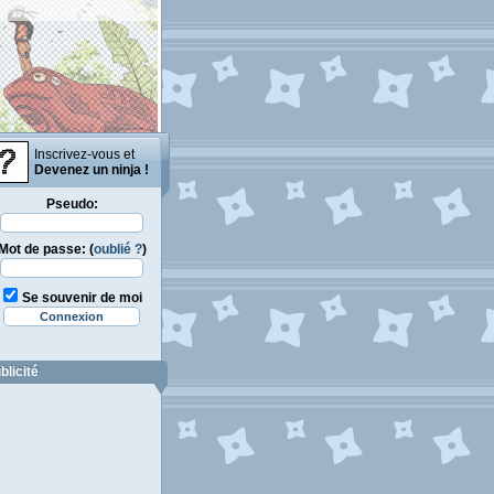
Inscrivez-vous et
Devenez un ninja !
Pseudo:
Mot de passe: (
oublié ?
)
Se souvenir de moi
blicité