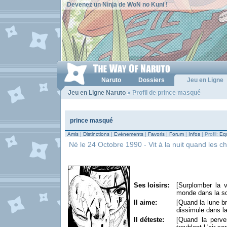
Devenez un Ninja de WoN no Kuni !
Naruto
Dossiers
Jeu en Ligne
Jeu en Ligne Naruto
» Profil de prince masqué
prince masqué
Amis
|
Distinctions
|
Evènements
|
Favoris
|
Forum
|
Infos
| Profil:
Equ
Né le 24 Octobre 1990 - Vit à la nuit quand les cha
Ses loisirs:
[Surplomber la v
monde dans la so
Il aime:
[Quand la lune br
dissimule dans la
Il déteste:
[Quand la perve