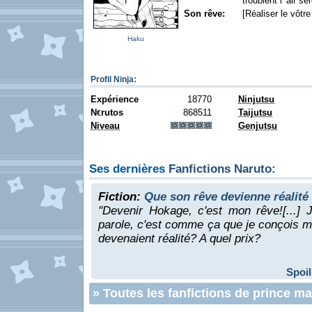
troublent l 'air s
Son rêve:
[Réaliser le vôtre
Haku
Profil Ninja
:
Expérience
18770
Ninjutsu
N
rutos
868511
Taijutsu
€
Niveau
Genjutsu
Ses dernières
Fanfictions Naruto
:
Fiction:
Que son rêve devienne réalité
"Devenir Hokage, c'est mon rêve![...]
parole, c'est comme ça que je conçois mo
devenaient réalité? A quel prix?
Spoil
»
Toutes les fanfictions de prince m