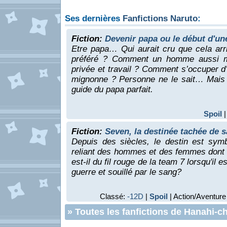
Ses dernières
Fanfictions Naruto
:
Fiction:
Devenir papa ou le début d'un
Etre papa… Qui aurait cru que cela arri
préféré ? Comment un homme aussi mala
privée et travail ? Comment s’occuper d’u
mignonne ? Personne ne le sait… Mais l
guide du papa parfait.
Spoil
|
Fiction:
Seven, la destinée tachée de s
Depuis des siècles, le destin est symb
reliant des hommes et des femmes dont l
est-il du fil rouge de la team 7 lorsqu'il
guerre et souillé par le sang?
Classé:
-12D
|
Spoil
| Action/Aventure
»
Toutes les fanfictions de Hanahi-c