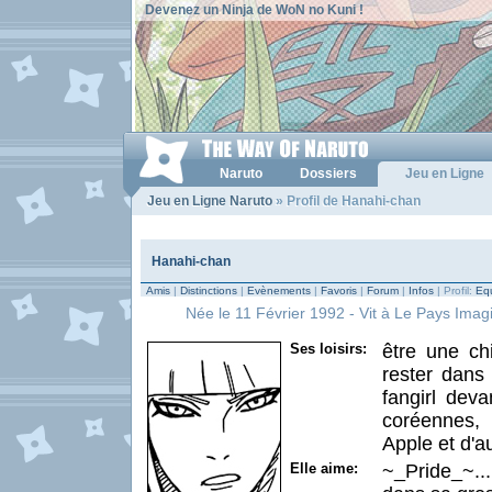
Devenez un Ninja de WoN no Kuni !
Naruto
Dossiers
Jeu en Ligne
Jeu en Ligne Naruto
» Profil de Hanahi-chan
Hanahi-chan
Amis
|
Distinctions
|
Evènements
|
Favoris
|
Forum
|
Infos
| Profil:
Equ
Née le 11 Février 1992 - Vit à Le Pays Imagi
Ses loisirs:
être une chie
rester dans 
fangirl dev
coréennes, 
Apple et d'au
Elle aime:
~_Pride_~..