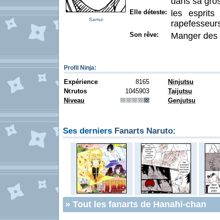
dans sa gros
Elle déteste:
les esprits
Samui
rapefesseur
Son rêve:
Manger des 
Profil Ninja
:
Expérience
8165
Ninjutsu
N
rutos
1045903
Taijutsu
€
Niveau
Genjutsu
Ses derniers
Fanarts Naruto
:
»
Tout les fanarts de Hanahi-chan