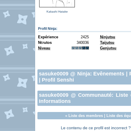
Kakashi Hatake
Profil Ninja
:
Expérience
2425
Ninjutsu
N
rutos
340036
Taijutsu
€
Niveau
Genjutsu
sasuke0009
@ Ninja:
Evênements
|
|
Profil Senshi
sasuke0009
@ Communauté:
Liste
Informations
«
Liste des membres
|
Liste des équ
Le contenu de ce profil est incorrect 