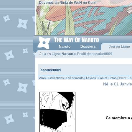
Devenez un Ninja de WoN no Kuni !
Naruto
Dossiers
Jeu en Ligne
Jeu en Ligne Naruto
» Profil de sasuke0009
sasuke0009
Amis
|
Distinctions
|
Evènements
|
Favoris
|
Forum
|
Infos
| Profil:
Equ
Né le 01 Janvie
Ce membre a ét