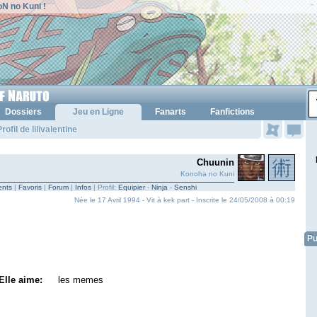
N no Kuni !
Dossiers
Jeu en Ligne
Fanarts
Fanfictions
rofil de lilivalentine
Chuunin
Konoha no Kuni
nts
|
Favoris
|
Forum
|
Infos
| Profil:
Equipier
-
Ninja
-
Senshi
Née le 17 Avril 1994 - Vit à kek part - Inscrite le 24/05/2008 à 00:19
Pu
Elle aime:
les memes