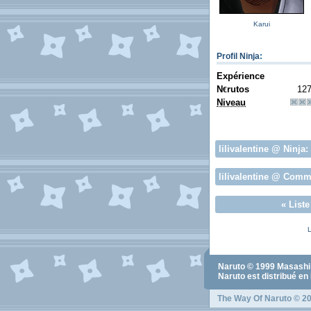
Karui
Profil Ninja
:
Expérience
N
rutos
12
€
Niveau
lilivalentine
@ Ninja:
lilivalentine
@ Commu
«
List
L
Naruto
© 1999
Masashi
Naruto
est distribué en
The Way Of Naruto
© 20