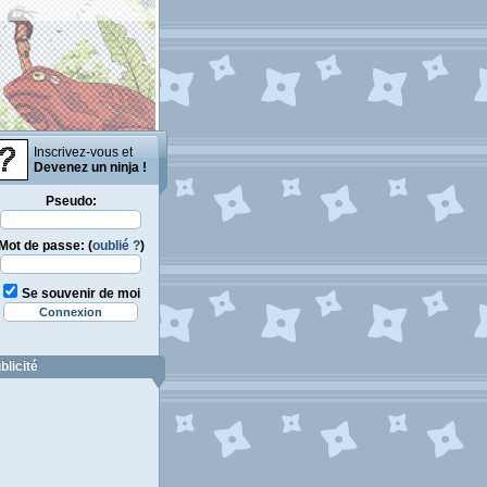
Inscrivez-vous et
Devenez un ninja !
Pseudo:
Mot de passe: (
oublié ?
)
Se souvenir de moi
blicité