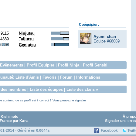
Coéquipier:
9115
Ninjutsu
Ayumi-chan
74889
Taijutsu
Equipe #68069
Genjutsu
Evênements
|
Profil Equipier
|
Profil Ninja
|
Profil Senshi
nauté:
Liste d'Amis
|
Favoris
|
Forum
|
Informations
e des membres
|
Liste des équipes
|
Liste des clans
»
e contenu de ce profil est incorrect ? Vous pouvez le signaler.
 Kishimoto
À prop
 France par Kana
Signaler une erre
01-2014 - Généré en 0,0044s
Facebook
Twitt