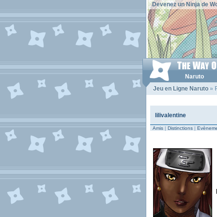
Devenez un Ninja de Wo
Naruto
Jeu en Ligne Naruto
» P
lilivalentine
Amis
|
Distinctions
|
Evèneme