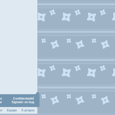
os
Confidentialité
ur
Signaler un bug
er
Equipe
À propos