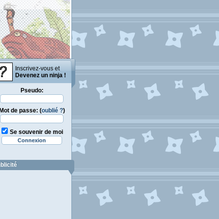
Inscrivez-vous et
Devenez un ninja !
Pseudo:
Mot de passe: (
oublié ?
)
Se souvenir de moi
blicité