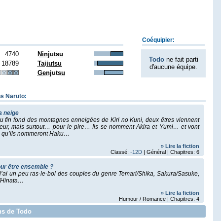
Coéquipier:
4740
Ninjutsu
Todo
ne fait parti
18789
Taijutsu
d'aucune équipe.
Genjutsu
ns Naruto
:
a neige
au fin fond des montagnes enneigées de Kiri no Kuni, deux êtres viennent
lleur, mais surtout… pour le pire… Ils se nomment Akira et Yumi… et vont
on qu’ils nommeront Haku…
» Lire la fiction
Classé:
-12D
| Général | Chapitres: 6
pour être ensemble ?
ar j’ai un peu ras-le-bol des couples du genre Temari/Shika, Sakura/Sasuke,
o/Hinata…
» Lire la fiction
Humour / Romance | Chapitres: 4
ons de Todo