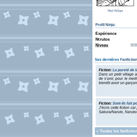
Neji Hyûga
Profil Ninja
:
Expérience
N
rutos
€
Niveau
Ses dernières
Fanfictio
Fiction:
La pureté de l
Dans un petit village 
de s’unir, pour le mei
bientôt avoir un garç
Fiction:
Sont-ils fait 
J’écris cette fiction c
Sakura/Naruto, Narut
»
Toutes les fanficti