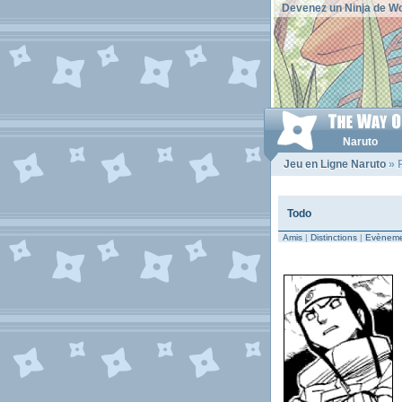
Devenez un Ninja de Wo
Naruto
Jeu en Ligne Naruto
» P
Todo
Amis
|
Distinctions
|
Evèneme