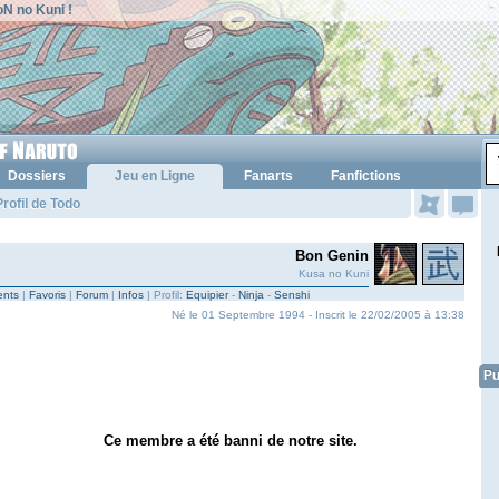
N no Kuni !
Dossiers
Jeu en Ligne
Fanarts
Fanfictions
rofil de Todo
Bon Genin
Kusa no Kuni
nts
|
Favoris
|
Forum
|
Infos
| Profil:
Equipier
-
Ninja
-
Senshi
Né le 01 Septembre 1994 - Inscrit le 22/02/2005 à 13:38
Pu
Ce membre a été banni de notre site.