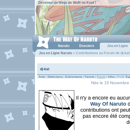
Devenez un Ninja de WoN no Kuni !
Naruto
Dossiers
Jeu en Ligne
Jeu en Ligne Naruto
» Contributions au Forum de dj-kat
dj-kat
Amis
|
Distinctions
|
Evènements
|
Favoris
|
Forum
|
Infos
| Profil:
Equ
Née le 19 Novembre 1
Il n'y a encore eu aucu
Way Of Naruto
d
contributions ont peu
pas encore été comp
d