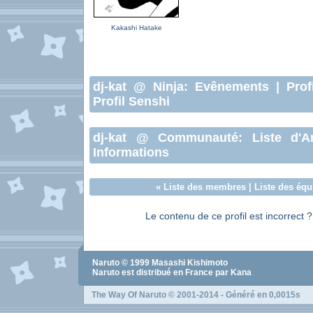
Kakashi Hatake
dj-kat
@ Ninja:
Evênements
|
Prof
Profil Senshi
dj-kat
@ Communauté:
Liste d'A
Informations
«
Liste des membres
|
Liste des équ
Le contenu de ce profil est incorrect 
Naruto
© 1999
Masashi Kishimoto
Naruto
est distribué en France par Kana
The Way Of Naruto
© 2001-2014 - Généré en 0,0015s