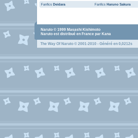
Fanfics
Deidara
Fanfics
Haruno Sakura
Naruto
© 1999
Masashi Kishimoto
Naruto
est distribué en France par Kana
The Way Of Naruto
© 2001-2010 - Généré en 0,0212s