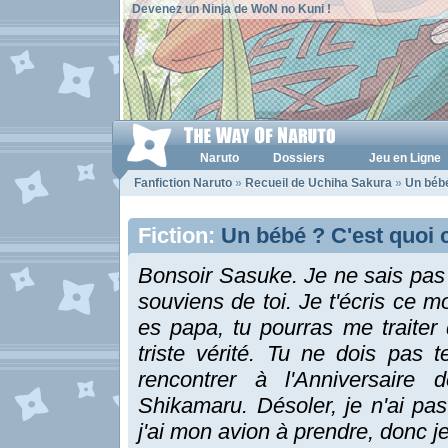
Devenez un Ninja de WoN no Kuni !
Naruto
Dossiers
Jeu en Ligne
Fanfiction Naruto
»
Recueil de Uchiha Sakura
»
Un bébé
Fiction:
Un bébé ? C'est quoi 
Bonsoir Sasuke. Je ne sais pas 
souviens de toi. Je t'écris ce mo
es papa, tu pourras me traiter
triste vérité. Tu ne dois pas
rencontrer à l'Anniversaire 
Shikamaru. Désoler, je n'ai pas
j'ai mon avion à prendre, donc 