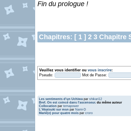
Fin du prologue !
Chapitres: [ 1 ]
2
3
Chapitre 
Veuillez vous identifier ou
vous inscrire
:
Pseudo:
Mot de Passe:
Les sentiments d'un Uchiwa
par
shikari12
Bref. On est coincé dans l'ascenseur.
du même auteur
Collocation
par
temapower
L'Akatsuki sur msn
par
Nami-D
Marié(e) pour quatre mois
par
croro