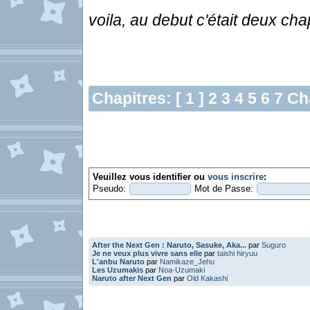
voila, au debut c'était deux cha
Chapitres: [ 1 ]
2
3
4
5
6
7
Ch
Veuillez vous identifier ou
vous inscrire
:
Pseudo:
Mot de Passe:
After the Next Gen : Naruto, Sasuke, Aka...
par
Suguro
Je ne veux plus vivre sans elle
par
taishi hiryuu
L'anbu Naruto
par
Namikaze_Jehu
Les Uzumakis
par
Noa-Uzumaki
Naruto after Next Gen
par
Old Kakashi