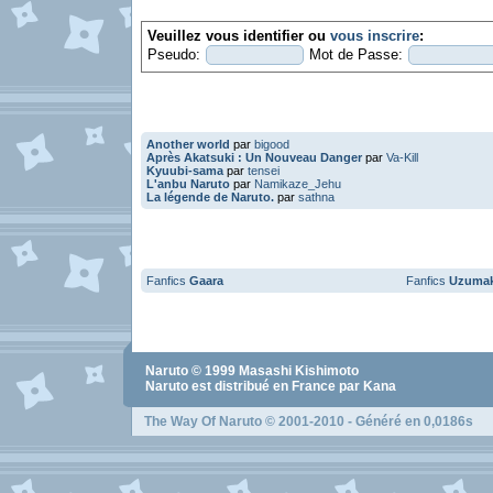
Veuillez vous identifier ou
vous inscrire
:
Pseudo:
Mot de Passe:
Another world
par
bigood
Après Akatsuki : Un Nouveau Danger
par
Va-Kill
Kyuubi-sama
par
tensei
L'anbu Naruto
par
Namikaze_Jehu
La légende de Naruto.
par
sathna
Fanfics
Gaara
Fanfics
Uzumak
Naruto
© 1999
Masashi Kishimoto
Naruto
est distribué en France par Kana
The Way Of Naruto
© 2001-2010 - Généré en 0,0186s