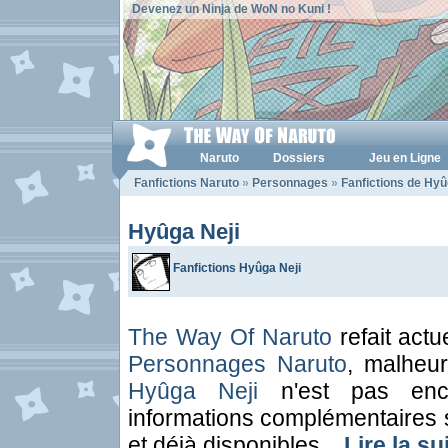
Devenez un Ninja de WoN no Kuni !
Naruto
Dossiers
Jeu en Ligne
Fanfictions Naruto
»
Personnages
»
Fanfictions de Hyû
Hyûga Neji
Fanfictions Hyûga Neji
The Way Of Naruto
refait actu
Personnages Naruto
, malheu
Hyûga Neji
n'est pas enco
informations complémentaires 
et déjà disponibles...
Lire la su