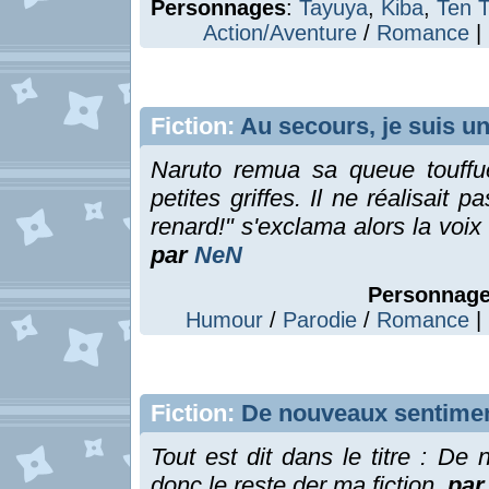
Personnages
:
Tayuya
,
Kiba
,
Ten 
Action/Aventure
/
Romance
|
Fiction:
Au secours, je suis un
Naruto remua sa queue touffue,
petites griffes. Il ne réalisait p
renard!" s'exclama alors la voix
par
NeN
Personnag
Humour
/
Parodie
/
Romance
| 
Fiction:
De nouveaux sentime
Tout est dit dans le titre : D
donc le reste der ma fiction.
pa