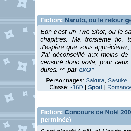
Fiction:
Naruto, ou le retour 
Bon c'est un Two-Shot, ou je s
chapitres. Ma troisième fic, 
J'espère que vous apprécierez, 
J'ai déconseillé aux moins de
censuré donc voilà, pour ceux 
dures. ^^
par
exO^
Personnages
:
Sakura
,
Sasuke
,
Classé:
-16D
|
Spoil
|
Romanc
Fiction:
Concours de Noël 2007 
(terminée)