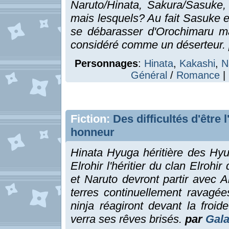
Naruto/Hinata, Sakura/Sasuke, 
mais lesquels? Au fait Sasuke es
se débarasser d'Orochimaru ma
considéré comme un déserteur.
Personnages
:
Hinata
,
Kakashi
,
N
Général
/
Romance
| 
Fiction:
Des difficultés d'être l
honneur
Hinata Hyuga héritière des Hyu
Elrohir l'héritier du clan Elrohi
et Naruto devront partir avec 
terres continuellement ravagée
ninja réagiront devant la froi
verra ses rêves brisés.
par
Gal