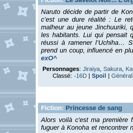
Naruto décide de partir de Kon
c’est une dure réalité : Le r
malheur au jeune Jinchuuriki, 
les habitants. Lui qui pensait q
réussi à ramener l’Uchiha… S
prend un coup, influencé en pl
exO^
Personnages
:
Jiraiya
,
Sakura
,
Ka
Classé:
-16D
|
Spoil
|
Général
Fiction:
Princesse de sang
Alors voilà c'est ma première fi
fuguer à Konoha et rencontrer n