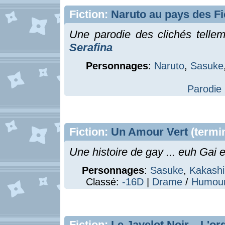
Fiction:
Naruto au pays des Fi
Une parodie des clichés tellem
Serafina
Personnages
:
Naruto
,
Sasuke
Parodie
Fiction:
Un Amour Vert
(termi
Une histoire de gay ... euh Gai 
Personnages
:
Sasuke
,
Kakashi
Classé:
-16D
|
Drame
/
Humou
Fiction:
Le Javelot Noir... L'or