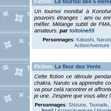
Fiction:
Le tournoi des 5 élém
Un tournoi mondial à Konoha
pouvoirs étranges : ami ou en
méfier. Mélange subtil de FMA
amateurs.
par
toitoine55
Personnages
:
Kakashi
,
Narut
Action/Aventure
Fiction:
La fleur des Vents
Cette fiction ce déroule penda
chakra. Naruto va apprendre co
va pour celà racontrer et affronte
je une. J'espere que vous allez 
Personnages
:
Shizune
,
Tsunade
,
Spoil
|
Action/Aventure
/
Mystè