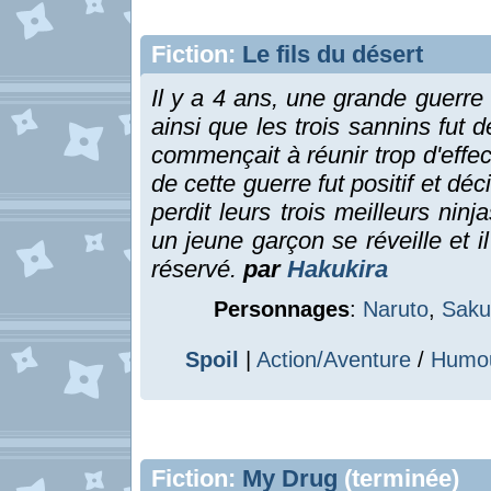
Fiction:
Le fils du désert
Il y a 4 ans, une grande guerre
ainsi que les trois sannins fut d
commençait à réunir trop d'effect
de cette guerre fut positif et d
perdit leurs trois meilleurs nin
un jeune garçon se réveille et i
réservé.
par
Hakukira
Personnages
:
Naruto
,
Saku
Spoil
|
Action/Aventure
/
Humo
Fiction:
My Drug
(terminée)