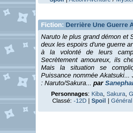
Fiction:
Derrière Une Guerre A
Naruto le plus grand démon et S
deux les espoirs d'une guerre a
à la volonté de leurs camps
Secrètement amoureux, ils che
Mais la situation se compliq
Puissance nommée Akatsuki... J
: Naruto/Sakura...
par
Sanepha
Personnages
:
Kiba
,
Sakura
,
G
Classé:
-12D
|
Spoil
|
Général