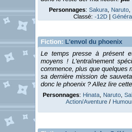
Personnages
:
Sakura
,
Naruto
Classé:
-12D
|
Généra
Fiction:
L'envol du phoenix
Le temps presse à présent et
moyens ! L'entraînement spéc
commence, plus que quelques m
sa dernière mission de sauvet
donc le phoenix ? Allez lire cette 
Personnages
:
Hinata
,
Naruto
,
Sa
Action/Aventure
/
Humou