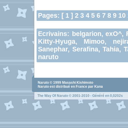
Pages: [ 1 ]
2
3
4
5
6
7
8
9
10
Ecrivains:
belgarion
,
exO^
,
Kitty-Hyuga
,
Mimoo
,
neji
Sanephar
,
Serafina
,
Tahia
,
T
naruto
Naruto
© 1999
Masashi Kishimoto
Naruto
est distribué en France par Kana
The Way Of Naruto
© 2001-2010 - Généré en 0,0202s