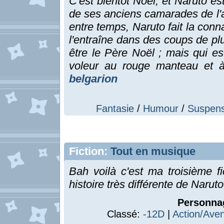
C'est bientôt Noël, et Naruto e
de ses anciens camarades de l'
entre temps, Naruto fait la con
l'entraîne dans des coups de pl
être le Père Noël ; mais qui est
voleur au rouge manteau et 
belgarion
Fantasie
/
Humour
/
Suspen
Fiction:
Tout en musique
Bah voilà c'est ma troisième fi
histoire très différente de Narut
Personna
Classé:
-12D
|
Action/Ave