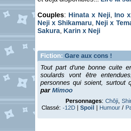
Couples
:
Hinata x Neji
,
Ino x
Neji x Shikamaru
,
Neji x Tema
Sakura
,
Karin x Neji
Fiction:
Gare aux cons !
Tout part d'une bonne cuite en
soulards vont être entendues
personnes qui soient, surtout q
par
Mimoo
Personnages
:
Chôji
,
Shi
Classé:
-12D
|
Spoil
|
Humour
/
P