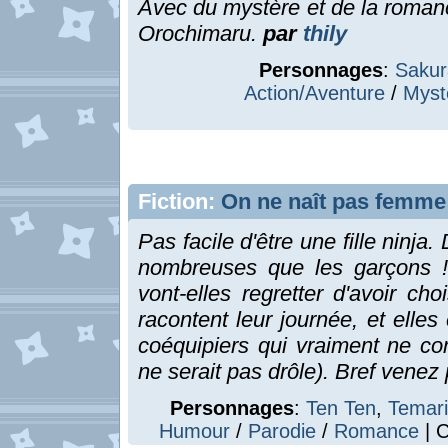
Avec du mystère et de la romanc
Orochimaru.
par
thily
Personnages
:
Sakur
Action/Aventure
/
Myst
Fiction:
On ne naît pas femme o
Pas facile d'être une fille ninja.
nombreuses que les garçons ! 
vont-elles regretter d'avoir ch
racontent leur journée, et elle
coéquipiers qui vraiment ne co
ne serait pas drôle). Bref venez 
Personnages
:
Ten Ten
,
Temari
Humour
/
Parodie
/
Romance
| C