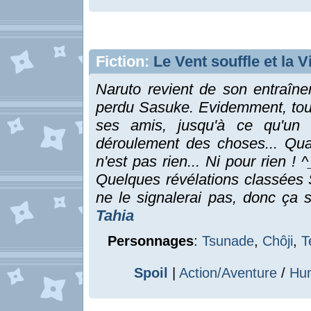
Fiction:
Le Vent souffle et la V
Naruto revient de son entraîn
perdu Sasuke. Evidemment, tout
ses amis, jusqu'à ce qu'un 
déroulement des choses... Qua
n'est pas rien... Ni pour rien !
Quelques révélations classées S
ne le signalerai pas, donc ça 
Tahia
Personnages
:
Tsunade
,
Chôji
,
T
Spoil
|
Action/Aventure
/
Hu