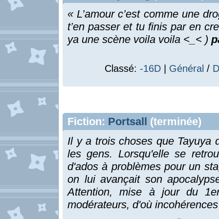
« L’amour c’est comme une dro
t’en passer et tu finis par en c
ya une scène voila voila <_< )
p
Classé:
-16D
|
Général
/
D
Fiction:
Portsall
(terminée)
Il y a trois choses que Tayuya dé
les gens. Lorsqu'elle se retro
d'ados à problèmes pour un sta
on lui avançait son apocalypse
Attention, mise à jour du 1e
modérateurs, d'où incohérences 