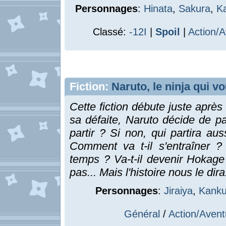
Personnages
:
Hinata
,
Sakura
,
K
Classé:
-12I
|
Spoil
|
Action/
Fiction:
Naruto, le ninja qui v
Cette fiction débute juste aprè
sa défaite, Naruto décide de par
partir ? Si non, qui partira au
Comment va t-il s'entraîner ?
temps ? Va-t-il devenir Hokage
pas... Mais l'histoire nous le dira
Personnages
:
Jiraiya
,
Kanku
Général
/
Action/Avent