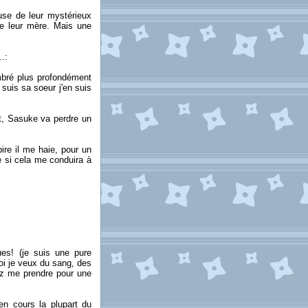
se de leur mystérieux
de leur mère. Mais une
.:
ombré plus profondément
 suis sa soeur j'en suis
t, Sasuke va perdre un
ire il me haie, pour un
e si cela me conduira à
ues! (je suis une pure
moi je veux du sang, des
ez me prendre pour une
en cours la plupart du