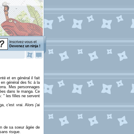
Inscrivez-vous et
Devenez un ninja !
té et en général il fait
en général des fic à la
verra. Mes personnages
ntées dans le manga. Ce
 " les filles ne servent
 c'est vrai. Alors j'ai
ion de sa soeur âgée de
sans risque.