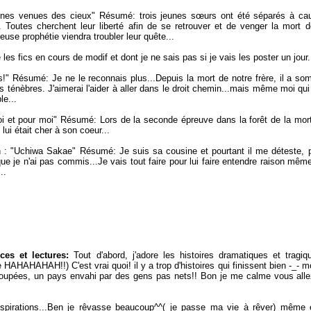
nes venues des cieux" Résumé: trois jeunes sœurs ont été séparés à cau
. Toutes cherchent leur liberté afin de se retrouver et de venger la mort 
euse prophétie viendra troubler leur quête...
 les fics en cours de modif et dont je ne sais pas si je vais les poster un jour..
s!" Résumé: Je ne le reconnais plus...Depuis la mort de notre frère, il a s
s ténèbres. J'aimerai l'aider à aller dans le droit chemin...mais même moi qui
le...
oi et pour moi" Résumé: Lors de la seconde épreuve dans la forêt de la mor
 lui était cher à son coeur...
n : "Uchiwa Sakae" Résumé: Je suis sa cousine et pourtant il me déteste, p
ue je n'ai pas commis...Je vais tout faire pour lui faire entendre raison mêm
..
nces et lectures:
Tout d'abord, j'adore les histoires dramatiques et tragiq
 HAHAHAHAH!!) C'est vrai quoi! il y a trop d'histoires qui finissent bien -_- 
coupées, un pays envahi par des gens pas nets!! Bon je me calme vous all
inspirations...Ben je rêvasse beaucoup^^( je passe ma vie à rêver) même 