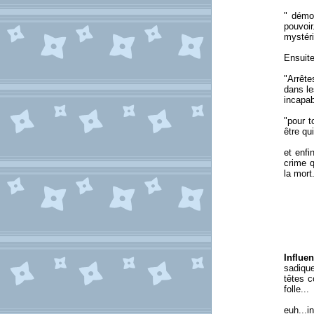
" démo
pouvoir
mystéri
Ensuite
"Arrête
dans le
incapab
"pour t
être qui
et enfi
crime q
la mort.
Influe
sadique
têtes 
folle...
euh...