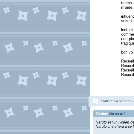
temps e
m'aide 
influen
suis di
lectur
comme: 
non plu
tragiqu
bon voi
Recuei
Recuei
Recuei
Recueil
Fanfiction Naruto
Fiction:
Où es tu?
Naruto est un lycéen de
Naruto cherchera à se fa