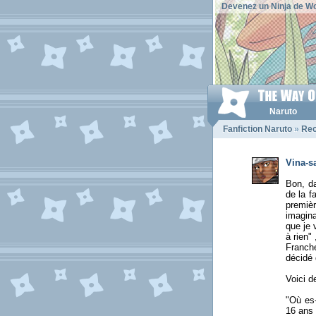
Devenez un Ninja de Wo
Naruto
Fanfiction Naruto
»
Rec
Vina-
Bon, da
de la f
premièr
imagina
que je 
à rien" 
Franche
décidé 
Voici d
"Où es-
16 ans 