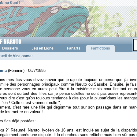
N no Kuni !
Dossiers
Jeu en Ligne
Fanarts
Fanfictions
ueil de Vina-sama
:
sama
(Féminin) - 06/7/1995
ns mes fics vous devez savoir que je rajoute toujours un perso que j'ai inven
amille des personnages principaux comme Naruto ou Sasuke. Ensuite, je fais 
e personne vous en aurez peut être à la troisième mais pour l'instant on 
ires sont surtout des filles car je pense qu'elles ne sont pas assez représe
veux dire c'est qu'on toujours tendance à dire (pour la plupart)dans les mangas:
, "oh ! Celle-ci est vraiment nulle.",...
ment, c'est rare une fille qui dégomme tout sur son passage dans un manga,
de les mettre en valeur !
es fics déjà postées:
tu ?" Résumé: Naruto, lycéen de 16 ans, est inquié au sujet de la disparit
également après une dispute. Il la cherchera sans relâche mais bien sûr pas 