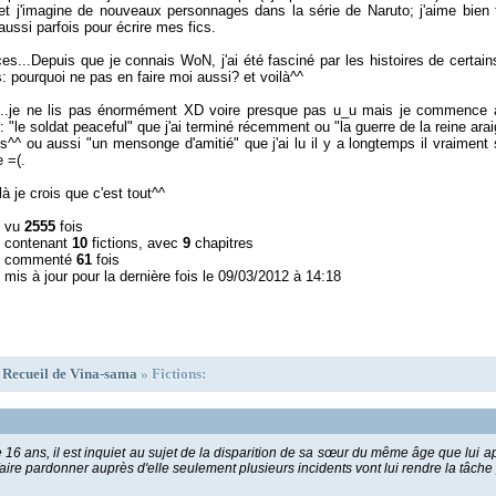
t j'imagine de nouveaux personnages dans la série de Naruto; j'aime bien 
aussi parfois pour écrire mes fics.
ces...Depuis que je connais WoN, j'ai été fasciné par les histoires de certa
s: pourquoi ne pas en faire moi aussi? et voilà^^
e...je ne lis pas énormément XD voire presque pas u_u mais je commence 
"le soldat peaceful" que j'ai terminé récemment ou "la guerre de la reine ara
s^^ ou aussi "un mensonge d'amitié" que j'ai lu il y a longtemps il vraiment 
e =(.
là je crois que c'est tout^^
l vu
2555
fois
l contenant
10
fictions, avec
9
chapitres
l commenté
61
fois
 mis à jour pour la dernière fois le 09/03/2012 à 14:18
»
Recueil de Vina-sama
» Fictions:
 16 ans, il est inquiet au sujet de la disparition de sa sœur du même âge que lui a
ire pardonner auprès d'elle seulement plusieurs incidents vont lui rendre la tâche plu