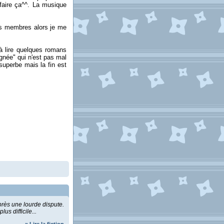
faire ça^^. La musique
ins membres alors je me
à lire quelques romans
ignée" qui n'est pas mal
superbe mais la fin est
près une lourde dispute.
s difficile...