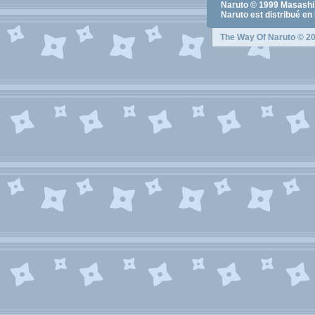
Naruto
© 1999
Masashi
Naruto
est distribué en
The Way Of Naruto
© 20