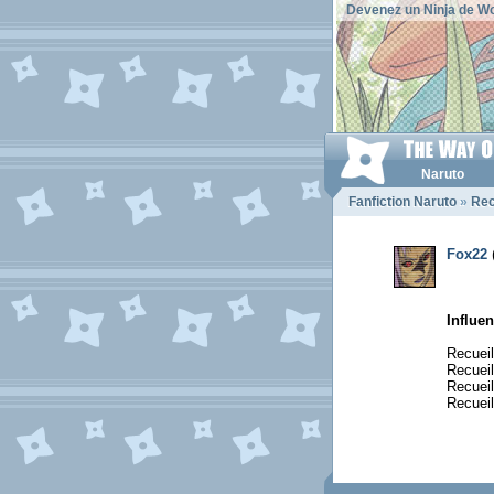
Devenez un Ninja de Wo
Naruto
Fanfiction Naruto
»
Rec
Fox22
Influen
Recuei
Recuei
Recuei
Recueil