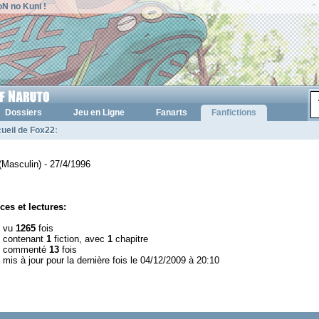
N no Kuni !
Dossiers
Jeu en Ligne
Fanarts
Fanfictions
ueil de Fox22
:
(Masculin) - 27/4/1996
ces et lectures:
l vu
1265
fois
l contenant
1
fiction, avec
1
chapitre
l commenté
13
fois
 mis à jour pour la dernière fois le 04/12/2009 à 20:10