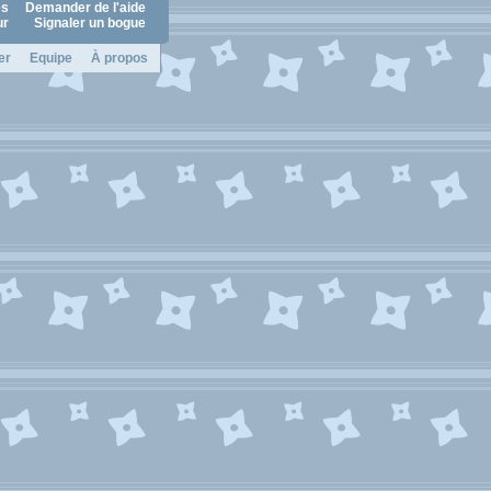
es
Demander de l'aide
ur
Signaler un bogue
er
Equipe
À propos