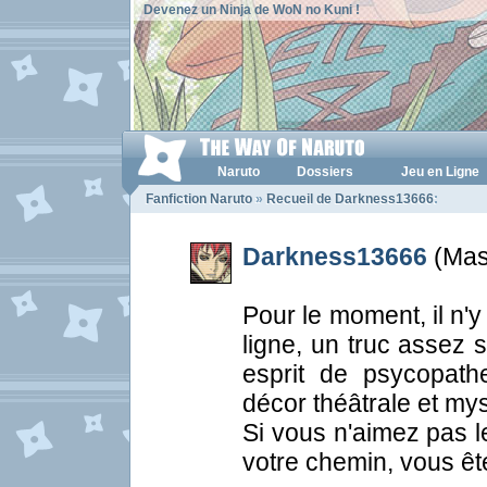
Devenez un Ninja de WoN no Kuni !
Naruto
Dossiers
Jeu en Ligne
Fanfiction Naruto
»
Recueil de Darkness13666
:
Darkness13666
(Masc
Pour le moment, il n'y
ligne, un truc assez
esprit de psycopat
décor théâtrale et mys
Si vous n'aimez pas l
votre chemin, vous ê