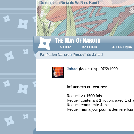
Devenez un Ninja de WoN no Kuni !
Naruto
Dossiers
Jeu en Ligne
Fanfiction Naruto
»
Recueil de Jahad
:
Jahad
(Masculin) - 07/2/1999
Influences et lectures:
Recueil vu
1500
fois
Recueil contenant
1
fiction, avec
1
cha
Recueil commenté
4
fois
Recueil mis à jour pour la dernière foi