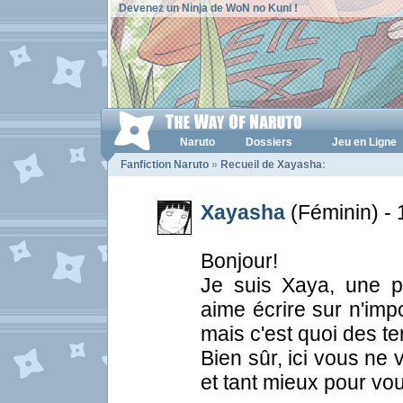
Devenez un Ninja de WoN no Kuni !
Naruto
Dossiers
Jeu en Ligne
Fanfiction Naruto
»
Recueil de Xayasha
:
Xayasha
(Féminin) - 
Bonjour!
Je suis Xaya, une p
aime écrire sur n'imp
mais c'est quoi des te
Bien sûr, ici vous ne
et tant mieux pour vo