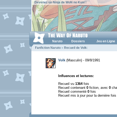
Devenez un Ninja de WoN no Kuni !
Naruto
Dossiers
Jeu en Ligne
Fanfiction Naruto
»
Recueil de Volk
:
Volk
(Masculin) - 09/8/1991
Influences et lectures:
Recueil vu
1364
fois
Recueil contenant
0
fiction, avec
0
cha
Recueil commenté
0
fois
Recueil mis à jour pour la dernière foi