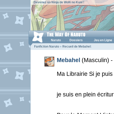
Devenez un Ninja de WoN no Kuni !
Naruto
Dossiers
Jeu en Ligne
Fanfiction Naruto
»
Recueil de Mebahel
:
Mebahel
(Masculin) -
Ma Librairie Si je puis 
je suis en plein écrit