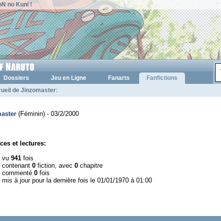
N no Kuni !
Dossiers
Jeu en Ligne
Fanarts
Fanfictions
ueil de Jinzomaster
:
aster
(Féminin) - 03/2/2000
ces et lectures:
l vu
941
fois
l contenant
0
fiction, avec
0
chapitre
l commenté
0
fois
 mis à jour pour la dernière fois le 01/01/1970 à 01:00