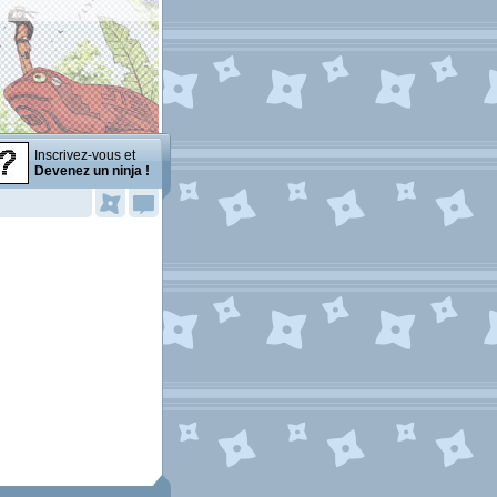
Inscrivez-vous et
Devenez un ninja !