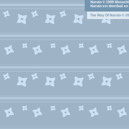
Naruto
© 1999
Masashi
Naruto
est distribué en
The Way Of Naruto
© 20