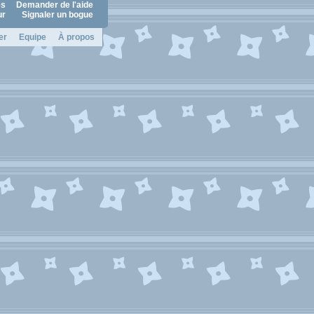
es
Demander de l'aide
ur
Signaler un bogue
er
Equipe
À propos