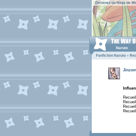
Devenez un Ninja de Wo
Naruto
Fanfiction Naruto
»
Rec
Jinzom
Influen
Recuei
Recuei
Recuei
Recueil