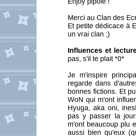
Enjoy pipole !
Merci au Clan des Ecr
Et petite dédicace à 
un vrai clan ;)
Influences et lectur
pas, s'il te plait *0*
Je m'inspire princi
regarde dans d'autre
bonnes fictions. Et pu
WoN qui m'ont influe
Hyuga, aka oni, inesl
pas y passer la jou
m'ont beaucoup plu et
aussi bien qu'eux (q