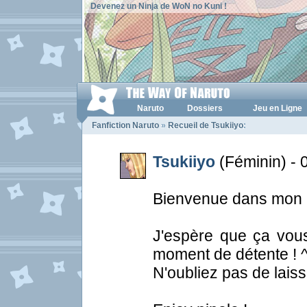
Devenez un Ninja de WoN no Kuni !
Naruto
Dossiers
Jeu en Ligne
Fanfiction Naruto
»
Recueil de Tsukiiyo
:
Tsukiiyo
(Féminin) - 
Bienvenue dans mon h
J'espère que ça vou
moment de détente ! ^
N'oubliez pas de lais