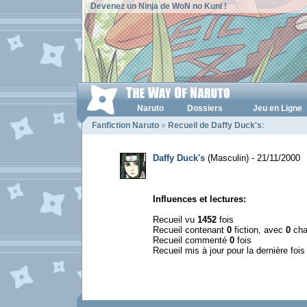
Devenez un Ninja de WoN no Kuni !
Naruto
Dossiers
Jeu en Ligne
Fanfiction Naruto
»
Recueil de Daffy Duck's
:
Daffy Duck's
(Masculin) - 21/11/2000
Influences et lectures:
Recueil vu
1452
fois
Recueil contenant
0
fiction, avec
0
cha
Recueil commenté
0
fois
Recueil mis à jour pour la dernière foi