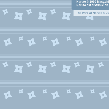
Naruto
© 1999
Masashi
Naruto
est distribué en
The Way Of Naruto
© 20