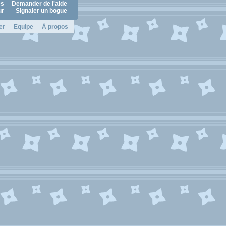
es
Demander de l'aide
ur
Signaler un bogue
er
Equipe
À propos