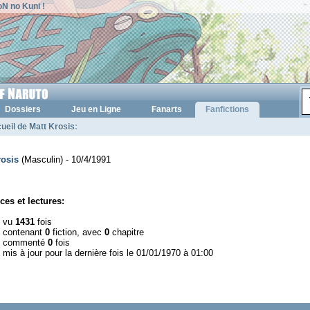
N no Kuni !
Dossiers
Jeu en Ligne
Fanarts
Fanfictions
ueil de Matt Krosis
:
rosis
(Masculin) - 10/4/1991
ces et lectures:
l vu
1431
fois
l contenant
0
fiction, avec
0
chapitre
l commenté
0
fois
 mis à jour pour la dernière fois le 01/01/1970 à 01:00