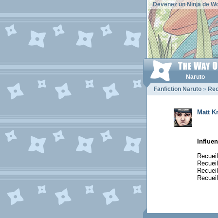
Devenez un Ninja de Wo
Naruto
Fanfiction Naruto
»
Rec
Matt K
Influen
Recuei
Recuei
Recuei
Recueil