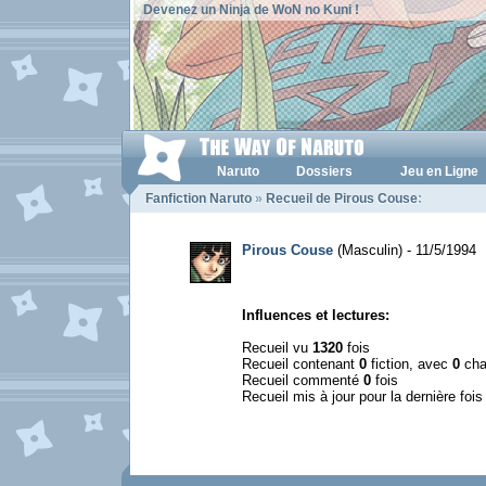
Devenez un Ninja de WoN no Kuni !
Naruto
Dossiers
Jeu en Ligne
Fanfiction Naruto
»
Recueil de Pirous Couse
:
Pirous Couse
(Masculin) - 11/5/1994
Influences et lectures:
Recueil vu
1320
fois
Recueil contenant
0
fiction, avec
0
cha
Recueil commenté
0
fois
Recueil mis à jour pour la dernière foi