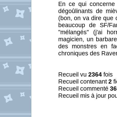
En ce qui concerne m
dégoûlinants de mièv
(bon, on va dire que c
beaucoup de SF/Fan
"mélangés" (j'ai ho
magicien, un barbare
des monstres en fa
chroniques des Ravens
Recueil vu
2364
fois
Recueil contenant
2
f
Recueil commenté
36
Recueil mis à jour pou