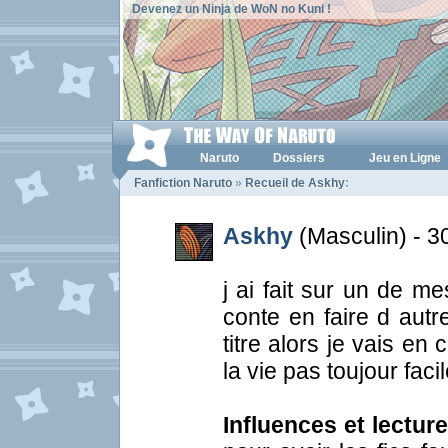
Devenez un Ninja de WoN no Kuni !
Naruto
Dossiers
Jeu en Ligne
Fanfiction Naruto
»
Recueil de Askhy
:
Askhy
(Masculin) - 3
j ai fait sur un de m
conte en faire d autr
titre alors je vais en
la vie pas toujour faci
Influences et lecture