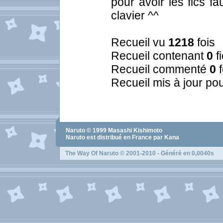
pour avoir les fics f
clavier ^^
Recueil vu
1218
fois
Recueil contenant
0
f
Recueil commenté
0
f
Recueil mis à jour pou
Naruto
© 1999
Masashi Kishimoto
Naruto
est distribué en France par Kana
The Way Of Naruto
© 2001-2010 - Généré en 0,0040s