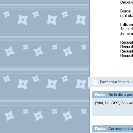
Découve
Bordel 
qu'il ét
Influen
Je lis 
Je ne m
Recuei
Recuei
Recuei
Recueil
Fanfiction Naruto
Fiction:
Ne le dis à pe
[Yaoi, Ua, OOC] Sasuke 
Fiction:
Correspondan