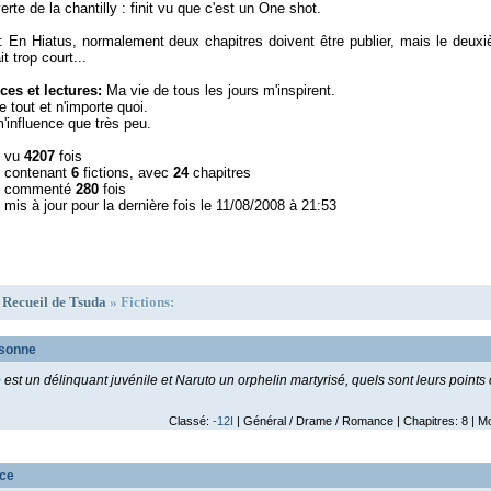
rte de la chantilly : finit vu que c'est un One shot.
: En Hiatus, normalement deux chapitres doivent être publier, mais le deux
ait trop court...
ces et lectures:
Ma vie de tous les jours m'inspirent.
de tout et n'importe quoi.
'influence que très peu.
l vu
4207
fois
l contenant
6
fictions, avec
24
chapitres
l commenté
280
fois
 mis à jour pour la dernière fois le 11/08/2008 à 21:53
»
Recueil de Tsuda
» Fictions:
rsonne
est un délinquant juvénile et Naruto un orphelin martyrisé, quels sont leurs poin
Classé:
-12I
| Général / Drame / Romance | Chapitres: 8 | M
ce