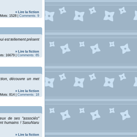
» Lire la fiction
 Mots: 1528 |
Comments: 9
nui est tellement présent
» Lire la fiction
ots: 16679 |
Comments: 85
ction, découvre un met
» Lire la fiction
 Mots: 814 |
Comments: 18
deux de ses "associés"
ont humains ! SasuNaru
» Lire la fiction