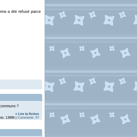
ième a été refusé parce
ts communs ?
» Lire la fiction
ots: 13886 |
Comments: 57