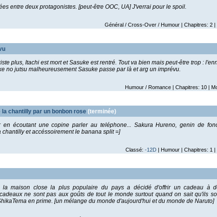
ées entre deux protagonistes. [peut-être OOC, UA] J'verrai pour le spoil.
Général / Cross-Over / Humour | Chapitres: 2 |
vu
ste plus, Itachi est mort et Sasuke est rentré. Tout va bien mais peut-être trop : l'en
oike no jutsu malheureusement Sasuke passe par là et arg un imprévu.
Humour / Romance | Chapitres: 10 | M
la chantilly par un bonbon rose
(terminée)
ur en écoutant une copine parler au teléphone... Sakura Hureno, genin de fon
 chantilly et accéssoirement le banana split =]
Classé:
-12D
| Humour | Chapitres: 1 |
e la maison close la plus populaire du pays a décidé d'offrir un cadeau à 
adeaux ne sont pas aux goûts de tout le monde surtout quand on sait qu'ils s
hikaTema en prime. [un mélange du monde d'aujourd'hui et du monde de Naruto]