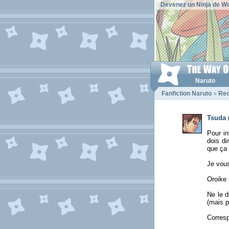
Devenez un Ninja de Wo
Naruto
Fanfiction Naruto
»
Rec
Tsuda
Pour in
dois di
que ça 
Je vous
Oroike 
Ne le d
(mais p
Corresp