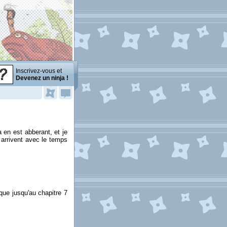
Inscrivez-vous et
Devenez un ninja !
a en est abberant, et je
y arrivent avec le temps
 que jusqu'au chapitre 7