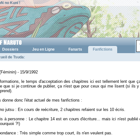
N no Kuni !
Dossiers
Jeu en Ligne
Fanarts
Fanfictions
ueil de Tsuda
:
(Féminin) - 15/9/1992
formations, le temps d'acceptation des chapitres ici est tellement lent que ç
re que si je continue de publier, ça n'est que pour ceux qui me lisent (si ils 
prend).
 donne donc l'état actuel de mes fanfictions :
no jutsu : En cours de reécriture, 2 chapitres refaient sur les 10 écris.
is à personne : Le chapitre 14 est en cours d'écriture... mais ici n'est publié
ourquoii ?!)
ondance : Très simple comme trop court, ils n'en veulent pas.