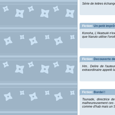
Série de lettres échang
Fiction:
Un petit impré
Konoha, L'Akatsuki n'exi
que Naruto utilise l'or
Fiction:
Decouverte de 
Hm.. Delire de l'aute
extraordinaire appelé la
Fiction:
Bordel !
Tsunade, directrice d
malheureusement ces c
comme d'hab mais un S