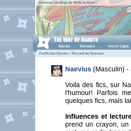
Devenez un Ninja de WoN no Kuni !
Naruto
Dossiers
Jeu en Ligne
Fanfiction Naruto
»
Recueil de Naevius
:
Naevius
(Masculin) -
Voila des fics, sur N
l'humour! Parfois m
quelques fics, mais la
Influences et lectur
prend un crayon, un 