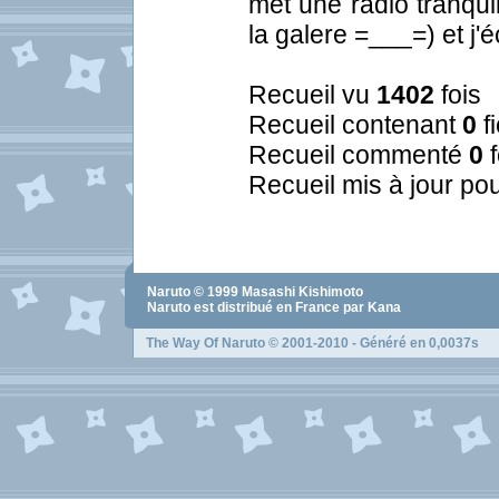
met une radio tranqui
la galere =___=) et j'é
Recueil vu
1402
fois
Recueil contenant
0
f
Recueil commenté
0
f
Recueil mis à jour pou
Naruto
© 1999
Masashi Kishimoto
Naruto
est distribué en France par Kana
The Way Of Naruto
© 2001-2010 - Généré en 0,0037s