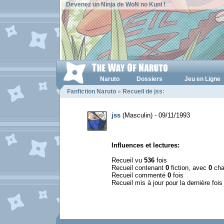
Devenez un Ninja de WoN no Kuni !
Naruto
Dossiers
Jeu en Ligne
Fanfiction Naruto
»
Recueil de jss
:
jss
(Masculin) - 09/11/1993
Influences et lectures:
Recueil vu
536
fois
Recueil contenant
0
fiction, avec
0
cha
Recueil commenté
0
fois
Recueil mis à jour pour la dernière foi