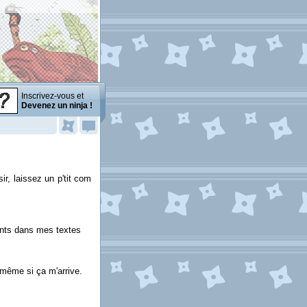
Inscrivez-vous et
Devenez un ninja !
ir, laissez un p'tit com
ments dans mes textes
 même si ça m'arrive.