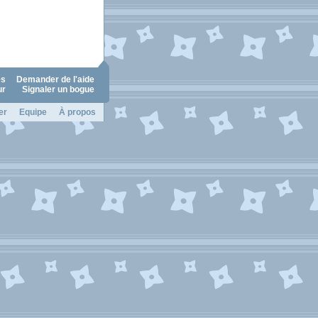
es
Demander de l'aide
ur
Signaler un bogue
er
Equipe
À propos