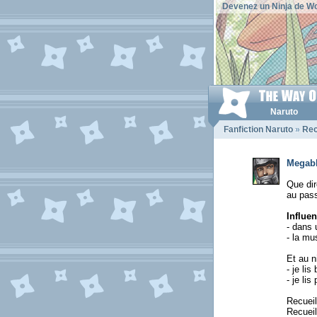
Devenez un Ninja de Wo
Naruto
Fanfiction Naruto
»
Rec
Megabl
Que dir
au pass
Influen
- dans
- la mu
Et au n
- je li
- je li
Recuei
Recuei