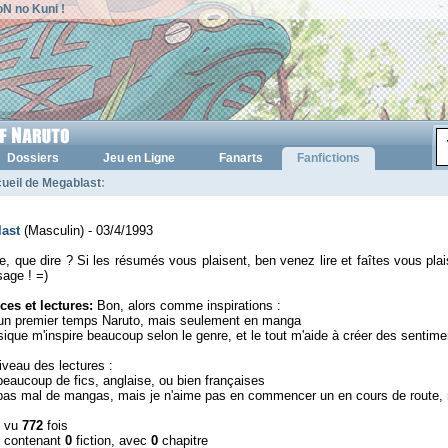
N no Kuni !
Dossiers
Jeu en Ligne
Fanarts
Fanfictions
ueil de Megablast
:
ast
(Masculin) - 03/4/1993
e, que dire ? Si les résumés vous plaisent, ben venez lire et faîtes vous plais
age ! =)
ces et lectures:
Bon, alors comme inspirations :
 un premier temps Naruto, mais seulement en manga
sique m'inspire beaucoup selon le genre, et le tout m'aide à créer des senti
iveau des lectures :
s beaucoup de fics, anglaise, ou bien françaises
s pas mal de mangas, mais je n'aime pas en commencer un en cours de route,
l vu
772
fois
l contenant
0
fiction, avec
0
chapitre