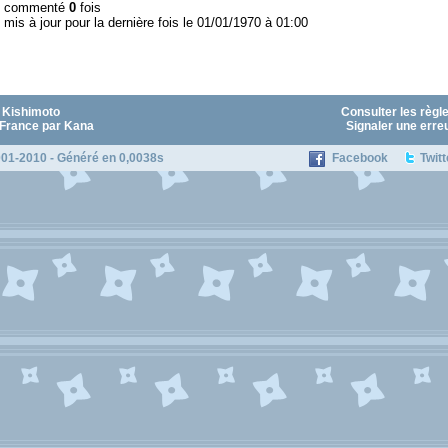
l commenté
0
fois
 mis à jour pour la dernière fois le 01/01/1970 à 01:00
 Kishimoto
Consulter les règl
 France par Kana
Signaler une erre
01-2010 - Généré en 0,0038s
Facebook
Twitt