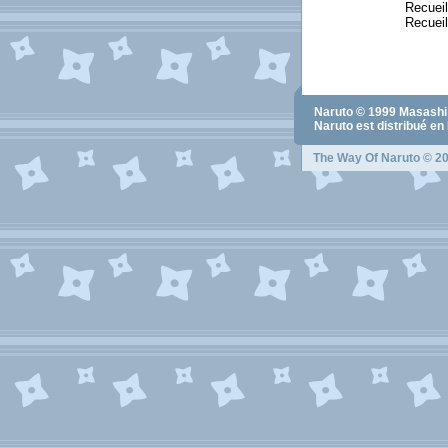
Recuei
Recueil
Naruto
© 1999
Masashi
Naruto
est distribué en
The Way Of Naruto
© 20