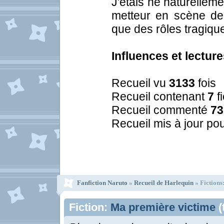
J'étais né naturelleme
metteur en scène de t
que des rôles tragique
Influences et lecture
Recueil vu
3133
fois
Recueil contenant
7
f
Recueil commenté
73
Recueil mis à jour pou
Fanfiction Naruto
»
Recueil de Harlequin
» Fictions
Fiction:
Ma première victime
(