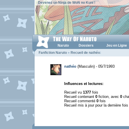
Devenez un Ninja de WoN no Kuni !
Naruto
Dossiers
Jeu en Ligne
Fanfiction Naruto
»
Recueil de nathéo
:
nathéo
(Masculin) - 05/7/1993
Influences et lectures:
Recueil vu
1377
fois
Recueil contenant
0
fiction, avec
0
cha
Recueil commenté
0
fois
Recueil mis à jour pour la dernière foi