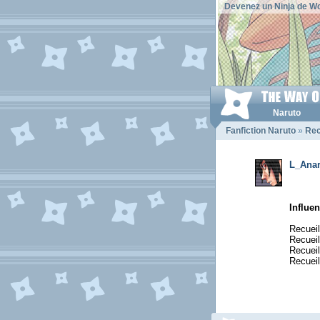
Devenez un Ninja de Wo
Naruto
Fanfiction Naruto
»
Rec
L_Anar
Influen
Recuei
Recuei
Recuei
Recueil