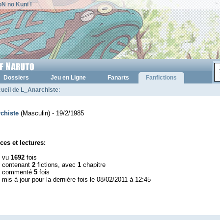
N no Kuni !
Dossiers
Jeu en Ligne
Fanarts
Fanfictions
ueil de L_Anarchiste
:
chiste
(Masculin) - 19/2/1985
ces et lectures:
l vu
1692
fois
l contenant
2
fictions, avec
1
chapitre
l commenté
5
fois
 mis à jour pour la dernière fois le 08/02/2011 à 12:45