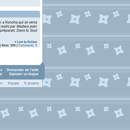
ete a Konoha qui se verra
é rasés par Madara avec
 préparait. Dans la Soul
» Lire la fiction
| Mots: 990 |
Comments: 5
es
Demander de l'aide
ur
Signaler un bogue
er
Equipe
À propos