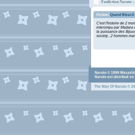
Fanfiction Naruto
Fiction:
Quand Bleach 
C'est l'histoire de 2 mo
interompu par Madara q
la puissance des Bijuus
society , 2 hommes march
Naruto
© 1999
Masashi
Naruto
est distribué en
The Way Of Naruto
© 20