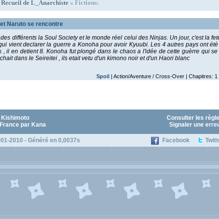
»
Recueil de L_Anarchiste
» Fictions:
et Naruto se rencontre
ndes différents la Soul Society et le monde réel celui des Ninjas. Un jour, c'est la f
ui vient declarer la guerre a Konoha pour avoir Kyuubi. Les 4 autres pays ont ét
 , il en detient 8. Konoha fut plongé dans le chaos a l'idée de cette guèrre qui se
ait dans le Seireitei , ils etait vetu d'un kimono noir et d'un Haori blanc
Spoil
| Action/Aventure / Cross-Over | Chapitres: 1 
 Kishimoto
Consulter les règl
 France par Kana
Signaler une erre
01-2010 - Généré en 0,0037s
Facebook
Twitt