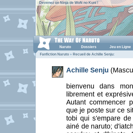
Devenez un Ninja de WoN no Kuni !
Naruto
Dossiers
Jeu en Ligne
Fanfiction Naruto
»
Recueil de Achille Senju
:
Achille Senju
(Mascul
bienvenu dans mon a
librement et exprési
Autant commencer pa
que je poste sur ce si
tobi qui s'empare de
ainé de naruto; d'iatch