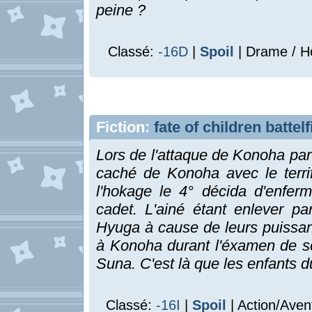
peine ?
Classé:
-16D
|
Spoil
| Drame / Ho
Fiction:
fate of children battelf
Lors de l'attaque de Konoha par
caché de Konoha avec le terrif
l'hokage le 4° décida d'enfer
cadet. L'ainé étant enlever p
Hyuga à cause de leurs puissan
à Konoha durant l'éxamen de sé
Suna. C'est là que les enfants du
Classé:
-16I
|
Spoil
| Action/Aven