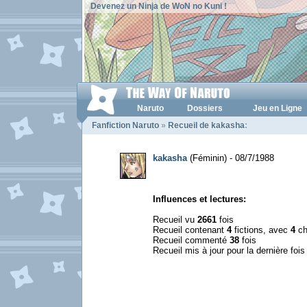
Devenez un Ninja de WoN no Kuni !
Naruto
Dossiers
Jeu en Ligne
Fanfiction Naruto
»
Recueil de kakasha
:
kakasha
(Féminin) - 08/7/1988
Influences et lectures:
Recueil vu
2661
fois
Recueil contenant
4
fictions, avec
4
ch
Recueil commenté
38
fois
Recueil mis à jour pour la dernière foi