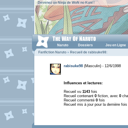
Devenez un Ninja de WoN no Kuni !
Naruto
Dossiers
Jeu en Ligne
Fanfiction Naruto
»
Recueil de rabisuke98
:
rabisuke98
(Masculin) - 12/6/1998
Influences et lectures:
Recueil vu
1143
fois
Recueil contenant
0
fiction, avec
0
cha
Recueil commenté
0
fois
Recueil mis à jour pour la dernière foi