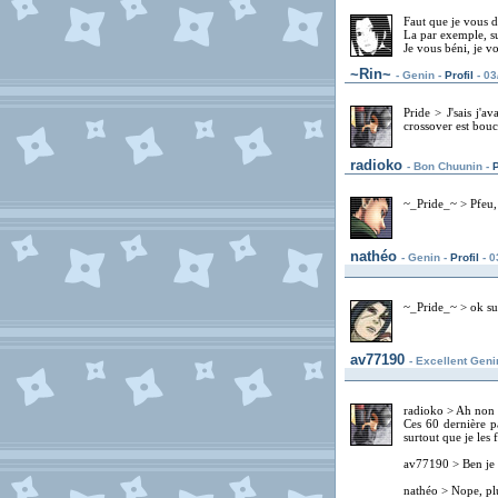
Faut que je vous d
La par exemple, su
Je vous béni, je 
~Rin~
- Genin -
Profil
- 03
Pride > J'sais j'a
crossover est boucl
radioko
- Bon Chuunin -
P
~_Pride_~ > Pfeu, 
nathéo
- Genin -
Profil
- 0
~_Pride_~ > ok sur
av77190
- Excellent Geni
radioko > Ah non 
Ces 60 dernière p
surtout que je les
av77190 > Ben je b
nathéo > Nope, pl