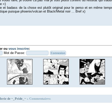
ai voulu faire; je trouve ca pas mal je suis plutôt content du résultat qui tradui
e =)
e et badass de la chose est plutôt original pour le perso et en même temp
ique puisque phoenix/volcan et Black/Metal noir ... Bref x)
ier ou
vous inscrire
:
Mot de Passe:
lerie de ~_Pride_~
» Commentaires: