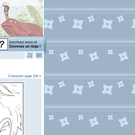
Inscrivez-vous et
Devenez un ninja !
Crossover page 104 »