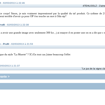
l
- 02/03/2013 à 22:46
4TEHLOOLZ - J'aime 
ce corps! Sinon, je suis vraiment impressionné par la qualité du taf produit. Ce rythme de 2/
erai terrible d'avoir ça pour OP t'en touche un mot à Oda stp?
rofil
- 02/03/2013 à 22:38
a avoir une grande image avec seulement 300 ko , j ai essayer d en poster une on m a dit que c etai
n -
Profil
- 02/03/2013 à 21:53
aque du style "La Muerte" ? X') En tout cas j'aime beaucoup l'effet
2/03/2013 à 21:37
"Le jus de la vigne cla
vante >