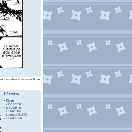
 par 6 membres - Commenté 8 fois
~
6 Favoris
:
-
Kiden
-
Zinc sensei
-
gregdaime
-
sasuke1l6
s
-
Luxusdu91600
-
sasuke914
s
e