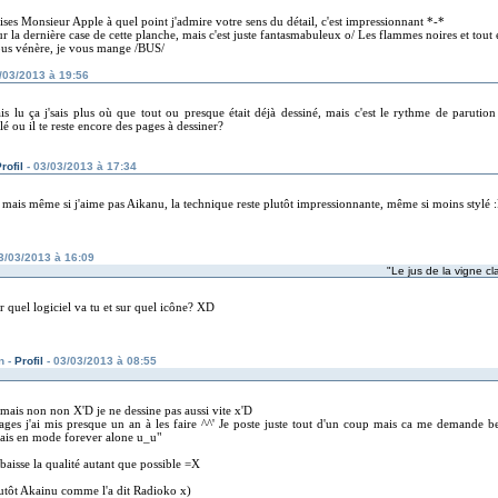
ises Monsieur Apple à quel point j'admire votre sens du détail, c'est impressionnant *-*
r la dernière case de cette planche, mais c'est juste fantasmabuleux o/ Les flammes noires et tout e
vous vénère, je vous mange /BUS/
/03/2013 à 19:56
vais lu ça j'sais plus où que tout ou presque était déjà dessiné, mais c'est le rythme de parution
é ou il te reste encore des pages à dessiner?
rofil
- 03/03/2013 à 17:34
mais même si j'aime pas Aikanu, la technique reste plutôt impressionnante, même si moins stylé 
3/03/2013 à 16:09
"Le jus de la vigne cla
 quel logiciel va tu et sur quel icône? XD
n -
Profil
- 03/03/2013 à 08:55
mais non non X'D je ne dessine pas aussi vite x'D
ages j'ai mis presque un an à les faire ^^' Je poste juste tout d'un coup mais ca me demande 
 fais en mode forever alone u_u"
aisse la qualité autant que possible =X
utôt Akainu comme l'a dit Radioko x)