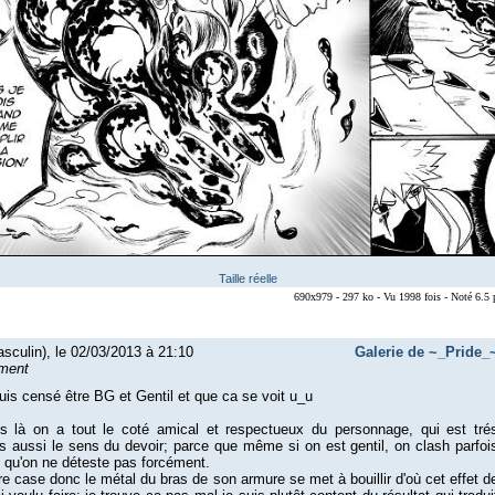
Taille réelle
690x979 - 297 ko - Vu 1998 fois - Noté 6.5
sculin), le 02/03/2013 à 21:10
Galerie de ~_Pride_
ment
uis censé être BG et Gentil et que ca se voit u_u
rs là on a tout le coté amical et respectueux du personnage, qui est tré
s aussi le sens du devoir; parce que même si on est gentil, on clash parfoi
 qu'on ne déteste pas forcément.
re case donc le métal du bras de son armure se met à bouillir d'où cet effet d