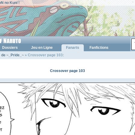
N no Kuni !
Dossiers
Jeu en Ligne
Fanarts
Fanfictions
e de ~_Pride_~
» Crossover page 103:
Crossover page 103