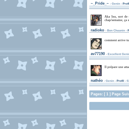
~_Pride_~
- Genin -
Profi
Aka Inu, sort de 
chap/semaine, ça s
radioko
- Bon Chuunin -
P
comment arrive tu 
av77190
- Excellent Geni
Il prépare une att
nathéo
- Genin -
Profil
- 0
Pages: [ 1 ] Page Sui