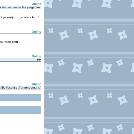
Online
les carottes et les pingouins.
3 pages/jour, ça nous fait 1
Online
t trop petit ...
Online
#M
Online
rifie l'esprit et l'entendement."