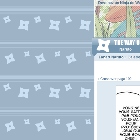
Devenez un Ninja de Wo
Naruto
Fanart Naruto
»
Galeri
« Crossover page 102