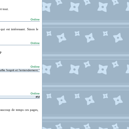
t tout.
Online
 qui est intéressant. Sinon le
Online
:P
Online
rifie l'esprit et l'entendement."
Online
#M
beaucoup de temps ces pages,