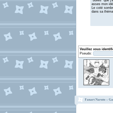
"bulles" que j'
asses mon idé
Le coté sombr
dans sa thémat
Veuillez vous identif
Pseudo:
Fanart Naruto
»
Ga