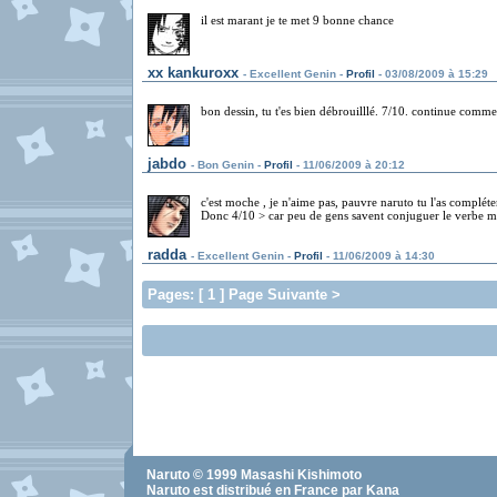
il est marant je te met 9 bonne chance
xx kankuroxx
- Excellent Genin -
Profil
- 03/08/2009 à 15:29
bon dessin, tu t'es bien débrouilllé. 7/10. continue comme
jabdo
- Bon Genin -
Profil
- 11/06/2009 à 20:12
c'est moche , je n'aime pas, pauvre naruto tu l'as compléte
Donc 4/10 > car peu de gens savent conjuguer le verbe marc
radda
- Excellent Genin -
Profil
- 11/06/2009 à 14:30
Pages: [ 1 ] Page Suivante >
Naruto
© 1999
Masashi Kishimoto
Naruto
est distribué en France par Kana