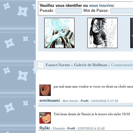
Veuillez vous identifier ou
vous inscrire
:
Pseudo:
Mot de Passe:
Fanart Naruto
»
Galerie de Hoffman
» Commentaire
pas mal mais sans vouloir te vexer on dirait un clodo saoul
ermitesami
- Bon Genin -
Profil
- 14/11/2011 à 17:10
Très beau dessin de Naruto je le trouve très styler 10/10
Ryôki
- Chuunin -
Profil
- 27/07/2011 à 11:42