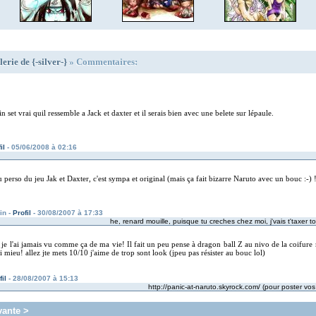
erie de {-silver-}
» Commentaires:
sin set vrai quil ressemble a Jack et daxter et il serais bien avec une belete sur lépaule.
il
- 05/06/2008 à 02:16
u perso du jeu Jak et Daxter, c'est sympa et original (mais ça fait bizarre Naruto avec un bouc :-) !
in -
Profil
- 30/08/2007 à 17:33
he, renard mouille, puisque tu creches chez moi, j'vais t'taxer t
je l'ai jamais vu comme ça de ma vie! Il fait un peu pense à dragon ball Z au nivo de la coifure
i mieu! allez jte mets 10/10 j'aime de trop sont look (jpeu pas résister au bouc lol)
fil
- 28/08/2007 à 15:13
http://panic-at-naruto.skyrock.com/ (pour poster vos 
vante >