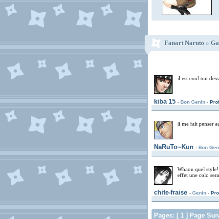
Fanart Naruto
»
Gal
il est cool ton des
kiba 15
- Bon Genin -
Prof
il me fait penser a
NaRuTo~Kun
- Bon Gen
Whaou quel style! 
effet une colo sera
chite-fraise
- Genin -
Pro
Pages: [ 1 ] Page Sui