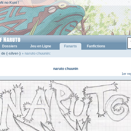
N no Kuni !
Dossiers
Jeu en Ligne
Fanarts
Fanfictions
 de {-silver-}
» naruto chuunin:
naruto chuunin
1er re