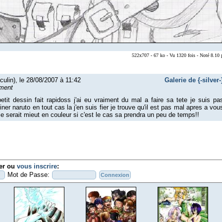
522x707 - 67 ko - Vu 1320 fois - Noté 8.10
ulin), le 28/08/2007 à 11:42
Galerie de {-silver-
ment
etit dessin fait rapidoss j'ai eu vraiment du mal a faire sa tete je suis pa
ner naruto en tout cas la j'en suis fier je trouve qu'il est pas mal apres a vou
se serait mieut en couleur si c'est le cas sa prendra un peu de temps!!
ier ou
vous inscrire
:
Mot de Passe: