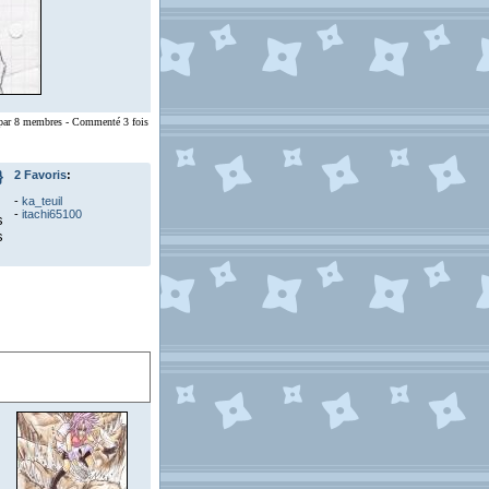
 par 8 membres - Commenté 3 fois
}
2 Favoris
:
-
ka_teuil
-
itachi65100
s
s