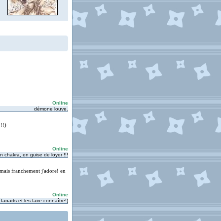
Online
démone louve.
!!)
Online
on chakra, en guise de loyer !!!
 mais franchement j'adore! en
Online
fanarts et les faire connaître!)