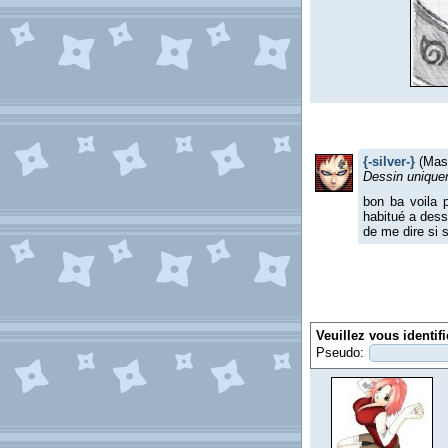
{-silver-}
(Masc
Dessin unique
bon ba voila p
habitué a dessi
de me dire si 
Veuillez vous identif
Pseudo: