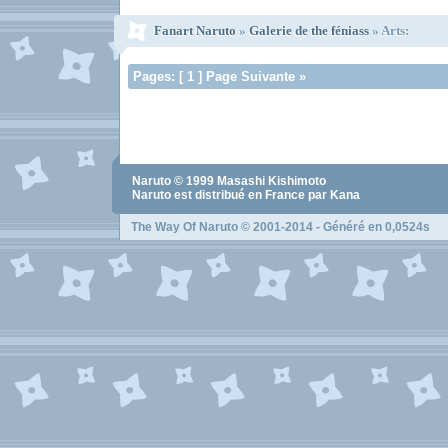
Fanart Naruto
»
Galerie de the féniass
» Arts:
Pages: [ 1 ] Page Suivante »
Naruto
© 1999
Masashi Kishimoto
Naruto
est distribué en France par Kana
The Way Of Naruto
© 2001-2014 - Généré en 0,0524s