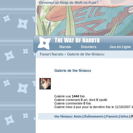
Devenez un Ninja de WoN no Kuni !
Naruto
Dossiers
Jeu en Ligne
Fanart Naruto
»
Galerie de the féniass
:
Galerie de the féniass
Galerie vue
1444
fois
Galerie contenant
0
art, dont
0
spoilé
Galerie commentée
0
fois
Galerie mise à jour pour la dernière fois le 11/18/2007 
the féniass
:
Amis
|
Evênements
|
Favoris
|
Infos
| P