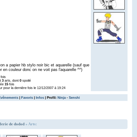
n a papier hb stylo noir bic et aquarelle (sauf que
 en couleur donc on ne voit pas l'aquarelle ^^)
fois
nt
3
arts, dont
0
spoilé
tée
15
fois
ur pour la dernière fois le 12/12/2007 à 19:24
Evênements
|
Favoris
|
Infos
| Profil:
Ninja
-
Senshi
lerie de dodod
» Arts: