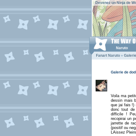
Devenez un Ninja de Wo
Naruto
Fanart Naruto
»
Galeri
Galerie de do
Voila ma petit
dessin mais b
que jai fais 
donc tout de
difficile ! 
recopirai un p
jarrette de r
(positif ou ne
LAissez Plein