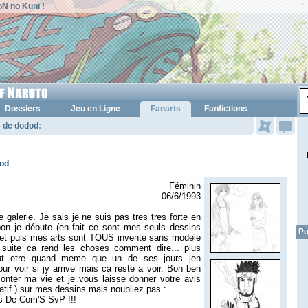
N no Kuni !
Dossiers
Jeu en Ligne
Fanarts
Fanfictions
e de dodod
:
dod
Féminin
06/6/1993
e galerie. Je sais je ne suis pas tres tres forte en
on je débute (en fait ce sont mes seuls dessins
Pu
!) et puis mes arts sont TOUS inventé sans modele
 suite ca rend les choses comment dire... plus
Peut etre quand meme que un de ses jours jen
our voir si jy arrive mais ca reste a voir. Bon ben
aconter ma vie et je vous laisse donner votre avis
gatif.) sur mes dessins mais noubliez pas :
s De Com'S SvP !!!