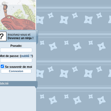
Inscrivez-vous et
Devenez un ninja !
Pseudo:
Mot de passe: (
oublié ?
)
Se souvenir de moi
blicité