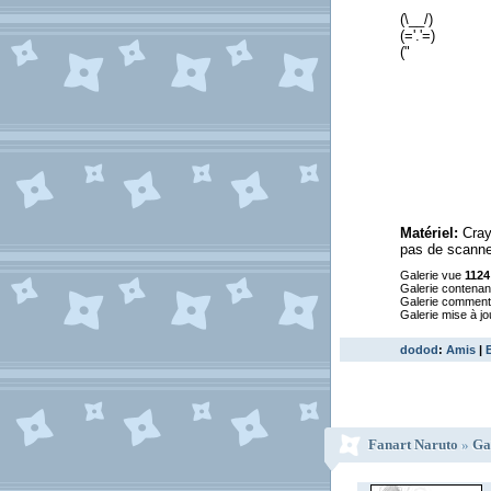
(\__/)
(='.'=)
("
Matériel:
Crayo
pas de scanner
Galerie vue
1124
Galerie contena
Galerie commen
Galerie mise à jo
dodod
:
Amis
|
Fanart Naruto
»
Ga