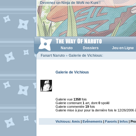
Devenez un Ninja de WoN no Kuni !
Naruto
Dossiers
Jeu en Ligne
Fanart Naruto
»
Galerie de Vichious
:
Galerie de Vichious
Galerie vue
1358
fois
Galerie contenant
1
art, dont
0
spoilé
Galerie commentée
19
fois
Galerie mise à jour pour la dernière fois le 12/26/2006 
Vichious
:
Amis
|
Evênements
|
Favoris
|
Infos
| Pro