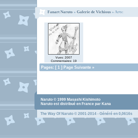
Fanart Naruto
»
Galerie de Vichious
» Arts:
Vues: 2007
Commentaires: 19
Pages: [ 1 ] Page Suivante »
Naruto
© 1999
Masashi Kishimoto
Naruto
est distribué en France par Kana
The Way Of Naruto
© 2001-2014 - Généré en 0,0616s