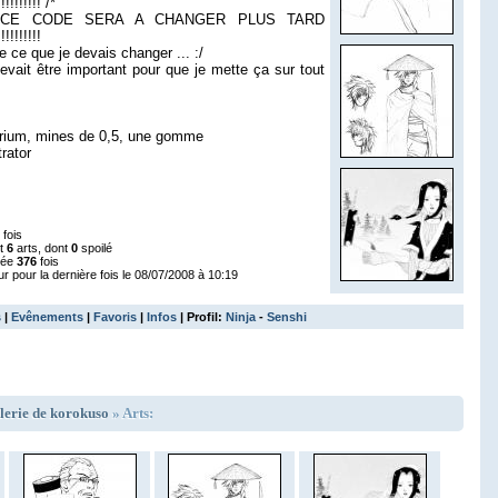
!!!!!!!!!! /*
 CE CODE SERA A CHANGER PLUS TARD
!!!!!!!!!!
ce que je devais changer ... :/
vait être important pour que je mette ça sur tout
èrium, mines de 0,5, une gomme
trator
fois
nt
6
arts, dont
0
spoilé
tée
376
fois
ur pour la dernière fois le 08/07/2008 à 10:19
s
|
Evênements
|
Favoris
|
Infos
| Profil:
Ninja
-
Senshi
lerie de korokuso
» Arts: