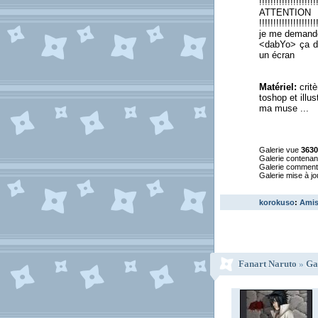
!!!!!!!!!!!!!!!!!!!!
ATTENTION
!!!!!!!!!!!!!!!!!!!!
je me demande 
<dabYo> ça de
un écran
Matériel:
crit
toshop et illus
ma muse ...
Galerie vue
3630
Galerie contena
Galerie commen
Galerie mise à jo
korokuso
:
Ami
Fanart Naruto
»
Ga