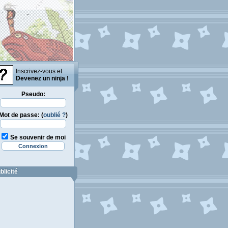
Inscrivez-vous et
Devenez un ninja !
Pseudo:
Mot de passe: (
oublié ?
)
Se souvenir de moi
blicité