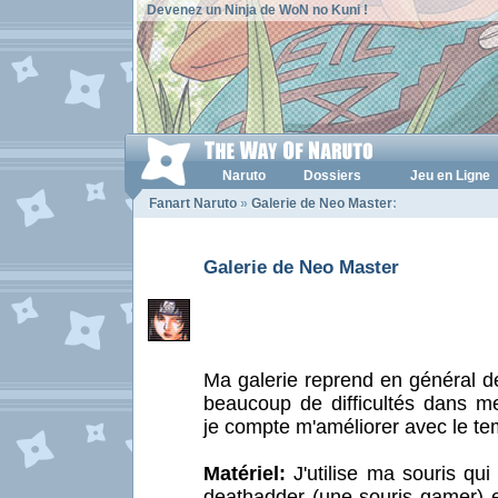
Devenez un Ninja de WoN no Kuni !
Naruto
Dossiers
Jeu en Ligne
Fanart Naruto
»
Galerie de Neo Master
:
Galerie de Neo Master
Ma galerie reprend en général des
beaucoup de difficultés dans m
je compte m'améliorer avec le 
Matériel:
J'utilise ma souris qui
deathadder (une souris gamer) et