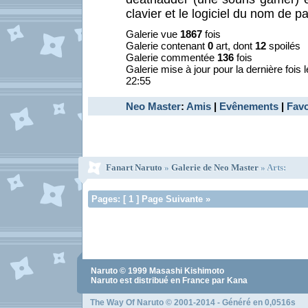
clavier et le logiciel du nom de pai
Galerie vue
1867
fois
Galerie contenant
0
art, dont
12
spoilés
Galerie commentée
136
fois
Galerie mise à jour pour la dernière fois 
22:55
Neo Master
:
Amis
|
Evênements
|
Favo
Fanart Naruto
»
Galerie de Neo Master
» Arts:
Pages: [ 1 ] Page Suivante »
Naruto
© 1999
Masashi Kishimoto
Naruto
est distribué en France par Kana
The Way Of Naruto
© 2001-2014 - Généré en 0,0516s